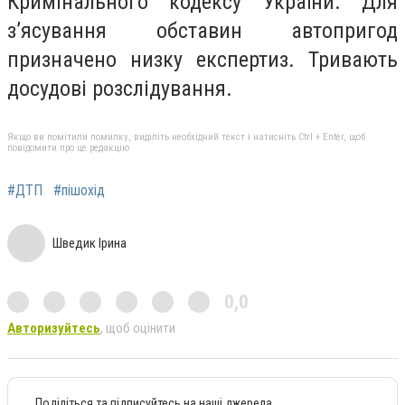
Кримінального кодексу України. Для
з’ясування обставин автопригод
призначено низку експертиз. Тривають
досудові розслідування.
Якщо ви помітили помилку, виділіть необхідний текст і натисніть Ctrl + Enter, щоб
повідомити про це редакцію
#ДТП
#пішохід
Шведик Ірина
0,0
Авторизуйтесь
, щоб оцінити
Поділіться та підписуйтесь на наші джерела