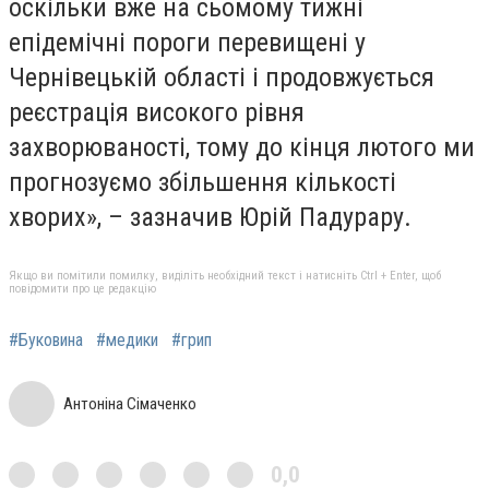
оскільки вже на сьомому тижні
епідемічні пороги перевищені у
Чернівецькій області і продовжується
реєстрація високого рівня
захворюваності, тому до кінця лютого ми
прогнозуємо збільшення кількості
хворих», – зазначив Юрій Падурару.
Якщо ви помітили помилку, виділіть необхідний текст і натисніть Ctrl + Enter, щоб
повідомити про це редакцію
#Буковина
#медики
#грип
Антоніна Сімаченко
0,0