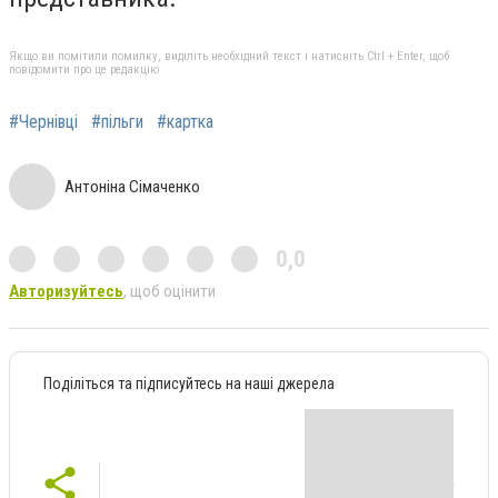
Якщо ви помітили помилку, виділіть необхідний текст і натисніть Ctrl + Enter, щоб
повідомити про це редакцію
#Чернівці
#пільги
#картка
Антоніна Сімаченко
0,0
Авторизуйтесь
, щоб оцінити
Поділіться та підписуйтесь на наші джерела