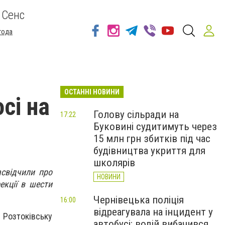
 Сенс
года
ОСТАННІ НОВИНИ
сі на
Голову сільради на
17:22
Буковині судитимуть через
15 млн грн збитків під час
будівництва укриття для
школярів
асвідчили про
НОВИНИ
екції в шести
Чернівецька поліція
16:00
відреагувала на інцидент у
 Розтоківську
автобусі: водій вибачився