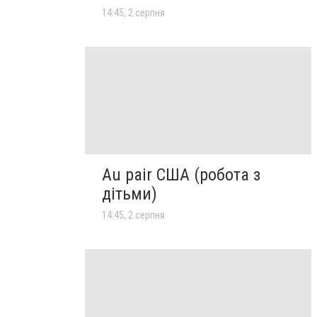
14:45, 2 серпня
Au pair США (робота з
дітьми)
14:45, 2 серпня