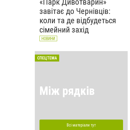
«Парк Дивотварин»
завітає до Чернівців:
коли та де відбудеться
сімейний захід
НОВИНИ
СПЕЦТЕМА
Між рядків
Всі матеріали тут