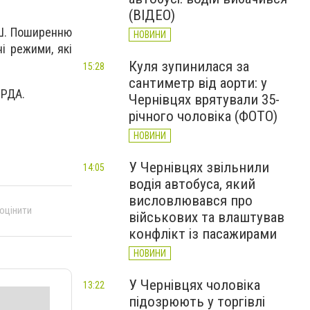
(ВІДЕО)
ОШ. Поширенню
НОВИНИ
і режими, які
Куля зупинилася за
15:28
сантиметр від аорти: у
 РДА.
Чернівцях врятували 35-
річного чоловіка (ФОТО)
НОВИНИ
У Чернівцях звільнили
14:05
водія автобуса, який
висловлювався про
 оцінити
військових та влаштував
конфлікт із пасажирами
НОВИНИ
У Чернівцях чоловіка
13:22
підозрюють у торгівлі