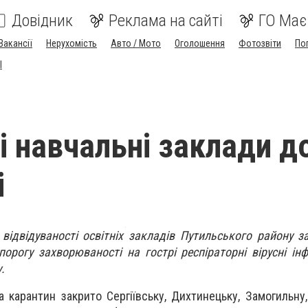
Довідник
Реклама на сайті
ГО Має
Вакансії
Нерухомість
Авто / Мото
Оголошення
Фотозвіти
По
I
і навчальні заклади до
і
 відвідуваності освітніх закладів Путильського району з
орогу захворюваності на гострі респіраторні вірусні інф
.
 карантин закрито Сергіївську, Дихтинецьку, Замогильну,