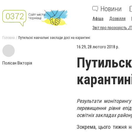
Новини
Афіша
Дозвілля
Звіт про прозорість JT
Головна
Путильскі навчальні заклади досі на карантині
16:29, 28 лютого 2018 р.
Путильск
Полісан Вікторія
карантин
Результати моніторингу
перевищення рівня епідп
освітніх закладах району
Зокрема, цього тижня на