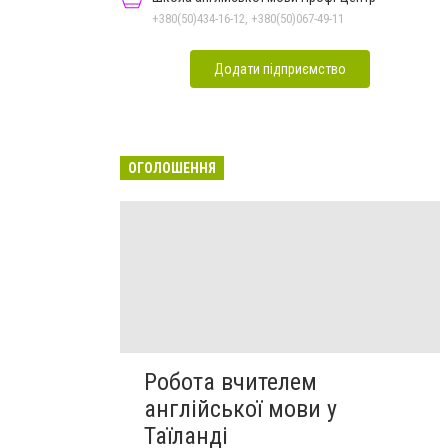
+380(50)434-16-12, +380(50)067-49-11
Додати підприємство
ОГОЛОШЕННЯ
Робота вчителем
англійської мови у
Таїланді