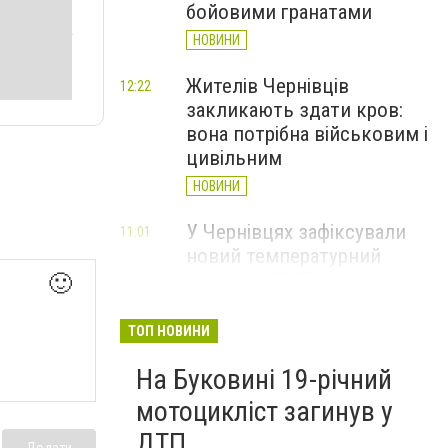
бойовими гранатами
НОВИНИ
Жителів Чернівців
12:22
закликають здати кров:
вона потрібна військовим і
цивільним
НОВИНИ
У Чернівцях зафіксували
11:01
новий температурний
рекорд з 2017 року
🙂
НОВИНИ
ТОП НОВИНИ
Через спеку у Чернівецькій
10:06
На Буковині 19-річний
області обмежили рух
великовагового транспорту
мотоцикліст загинув у
НОВИНИ
ДТП
Додати