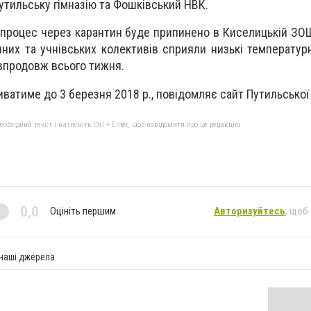
Путильську гімназію та Фошківський НВК.
 процес через карантин буде припинено в Киселицькій З
них та учнівських колективів сприяли низькі температурн
 впродовж всього тижня.
ватиме до 3 березня 2018 р., повідомляє сайт Путильської
бхідний текст і натисніть Ctrl + Enter, щоб повідомити про це редакцію
0,0
Оцініть першим
Авторизуйтесь
, щоб
 наші джерела