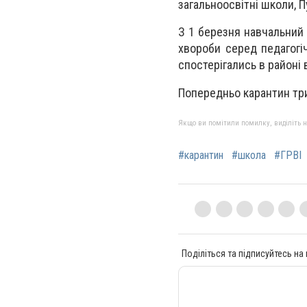
загальноосвітні школи, 
З 1 березня навчальний
хвороби серед педагогіч
спостерігались в районі
Попередньо карантин три
Якщо ви помітили помилку, виділіть нео
#карантин
#школа
#ГРВІ
Поділіться та підписуйтесь на