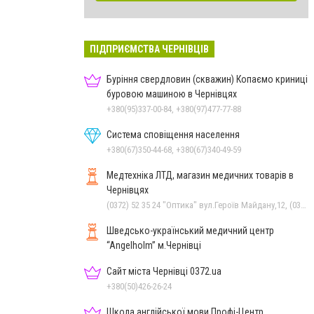
ПІДПРИЄМСТВА ЧЕРНІВЦІВ
Буріння свердловин (скважин) Копаємо криниці
буровою машиною в Чернівцях
+380(95)337-00-84, +380(97)477-77-88
Система сповіщення населення
+380(67)350-44-68, +380(67)340-49-59
Медтехніка ЛТД, магазин медичних товарів в
Чернівцях
(0372) 52 35 24 "Оптика" вул.Героїв Майдану,12, (0372) 52 01 48 "Оптика" вул. Головна,29, (0372) 52 54 50 "Медтехніка" вул.Головна,16, (050) 399 21 11 торговий зал по вул.Героїв Майдану, (0372) 55-56-16
Шведсько-український медичний центр
“Angelholm” м.Чернівці
Сайт міста Чернівці 0372.ua
+380(50)426-26-24
Школа англійської мови Профі-Центр