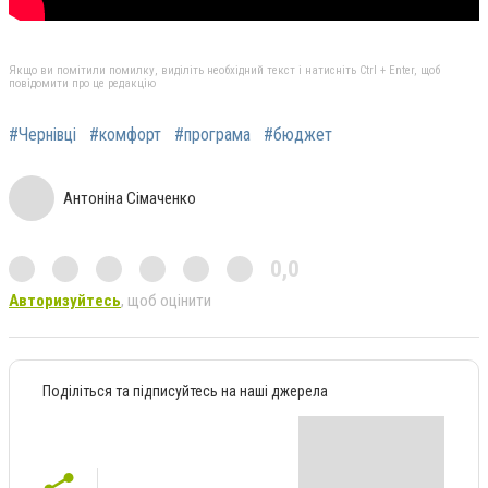
Якщо ви помітили помилку, виділіть необхідний текст і натисніть Ctrl + Enter, щоб
повідомити про це редакцію
#Чернівці
#комфорт
#програма
#бюджет
Антоніна Сімаченко
0,0
Авторизуйтесь
, щоб оцінити
Поділіться та підписуйтесь на наші джерела