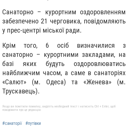
Санаторно – курортним оздоровленням
забезпечено 21 черговика, повідомляють
у прес-центрі міської ради.
Крім того, 6 осіб визначилися з
санаторно – курортними закладами, на
базі яких будуть оздоровлюватись
найближчим часом, а саме в санаторіях
«Салют» (м. Одеса) та «Женева» (м.
Трускавець).
Якщо ви помітили помилку, виділіть необхідний текст і натисніть Ctrl + Enter, щоб
повідомити про це редакцію
#санаторії
#путівки