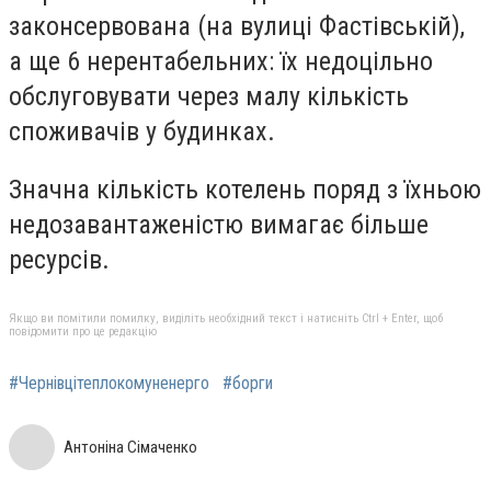
законсервована (на вулиці Фастівській),
а ще 6 нерентабельних: їх недоцільно
обслуговувати через малу кількість
споживачів у будинках.
Значна кількість котелень поряд з їхньою
недозавантаженістю вимагає більше
ресурсів.
Якщо ви помітили помилку, виділіть необхідний текст і натисніть Ctrl + Enter, щоб
повідомити про це редакцію
#Чернівцітеплокомуненерго
#борги
Антоніна Сімаченко