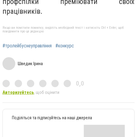
профспілки преміювати своїх
працівників.
Якщо ви помітили помилку, виділіть необхідний текст і натисніть Ctrl + Enter, щоб
повідомити про це редакцію
#тролейбуснеуправління
#конкурс
Шведик Ірина
0,0
Авторизуйтесь
, щоб оцінити
Поділіться та підписуйтесь на наші джерела