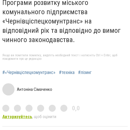
Програми розвитку міського
комунального підприємства
«Чернівціспецкомунтранс» на
відповідний рік та відповідно до вимог
чинного законодавства.
Якщо ви помітили помилку, виділіть необхідний текст і натисніть Ctrl + Enter, щоб
повідомити про це редакцію
#«Чернівціспецкомунтранс»
#техніка
#лізинг
Антоніна Сімаченко
0,0
Авторизуйтесь
, щоб оцінити