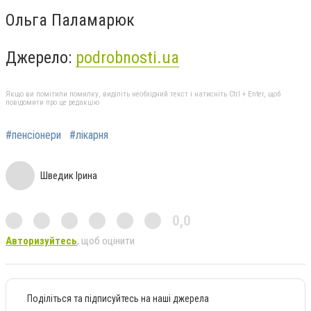
Ольга Паламарюк
Джерело:
podrobnosti.ua
Якщо ви помітили помилку, виділіть необхідний текст і натисніть Ctrl + Enter, щоб
повідомити про це редакцію
#пенсіонери
#лікарня
Шведик Ірина
0,0
Авторизуйтесь
, щоб оцінити
Поділіться та підписуйтесь на наші джерела