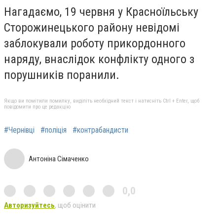
Нагадаємо, 19 червня у Красноїльську
Сторожинецького району невідомі
заблокували роботу прикордонного
наряду, внаслідок конфлікту одного з
порушників поранили.
Якщо ви помітили помилку, виділіть необхідний текст і натисніть Ctrl + Enter, щоб
повідомити про це редакцію
#Чернівці
#поліція
#контрабандисти
Антоніна Сімаченко
0,0
Авторизуйтесь
, щоб оцінити