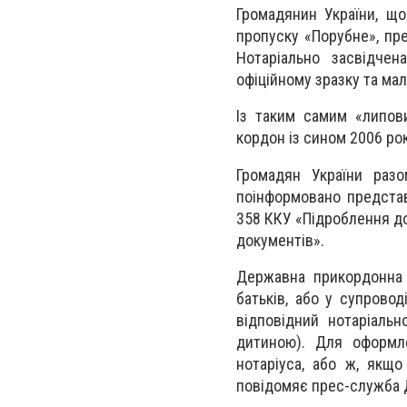
Громадянин України, щ
пропуску «Порубне», пре
Нотаріально засвідчен
офіційному зразку та мал
Із таким самим «липов
кордон із сином 2006 ро
Громадян України раз
поінформовано представ
358 ККУ «Підроблення док
документів».
Державна прикордонна 
батьків, або у супрово
відповідний нотаріальн
дитиною). Для оформле
нотаріуса, або ж, якщо
повідомяє прес-служба 