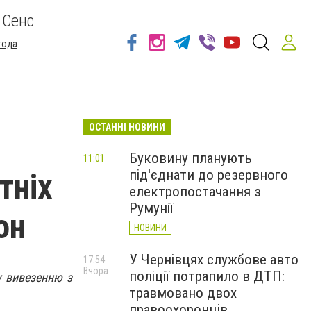
 Сенс
года
ОСТАННІ НОВИНИ
Буковину планують
11:01
під'єднати до резервного
тніх
електропостачання з
Румунії
он
НОВИНИ
У Чернівцях службове авто
17:54
Вчора
поліції потрапило в ДТП:
у вивезенню з
травмовано двох
правоохоронців