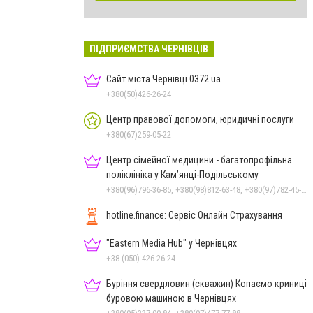
ПІДПРИЄМСТВА ЧЕРНІВЦІВ
Сайт міста Чернівці 0372.ua
+380(50)426-26-24
Центр правової допомоги, юридичні послуги
+380(67)259-05-22
Центр сімейної медицини - багатопрофільна
поліклініка у Кам’янці-Подільському
+380(96)796-36-85, +380(98)812-63-48, +380(97)782-45-70
hotline.finance: Сервіс Онлайн Страхування
"Eastern Media Hub" у Чернівцях
+38 (050) 426 26 24
Буріння свердловин (скважин) Копаємо криниці
буровою машиною в Чернівцях