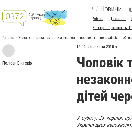
Новини
Афіша
Дозвілля
Звіт про прозорість JT
Головна
Чоловік та жінка намагались незаконно перевезти неповнолітніх дітей ч
19:00, 24 червня 2018 р.
Чоловік 
Полісан Вікторія
незаконн
дітей че
У суботу, 23 червня, п
України двох неповнолітн