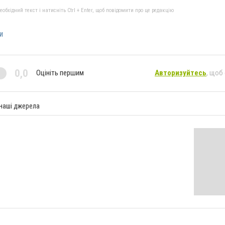
бхідний текст і натисніть Ctrl + Enter, щоб повідомити про це редакцію
и
0,0
Оцініть першим
Авторизуйтесь
, щоб
 наші джерела