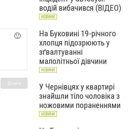
НОВИНИ
водій вибачився (ВІДЕО)
НОВИНИ
На Буковині 19-річного
🙂
хлопця підозрюють у
зґвалтуванні
малолітньої дівчини
НОВИНИ
Додати
У Чернівцях у квартирі
знайшли тіло чоловіка з
ножовими пораненнями
НОВИНИ