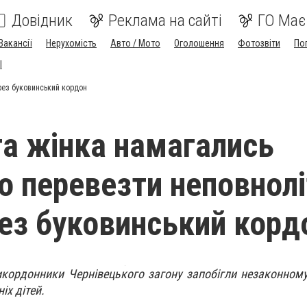
Довідник
Реклама на сайті
ГО Має
Вакансії
Нерухомість
Авто / Мото
Оголошення
Фотозвіти
По
I
ерез буковинський кордон
та жінка намагались
о перевезти неповнолі
рез буковинський корд
рикордонники Чернівецького загону запобігли незаконном
іх дітей.