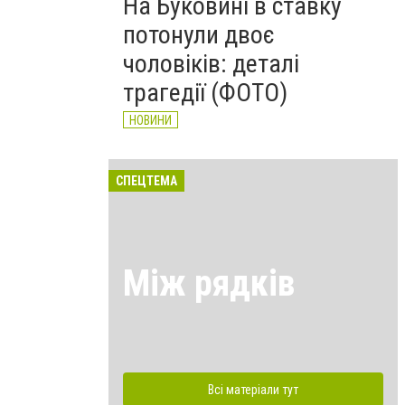
На Буковині в ставку
потонули двоє
чоловіків: деталі
трагедії (ФОТО)
НОВИНИ
СПЕЦТЕМА
Між рядків
Всі матеріали тут