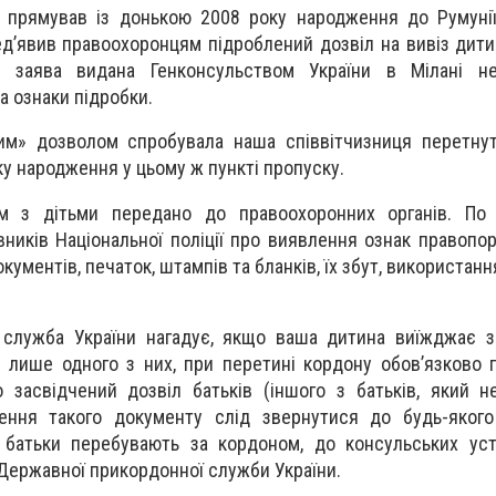
о прямував із донькою 2008 року народження до Румуні
д’явив правоохоронцям підроблений дозвіл на вивіз дитин
а заява видана Генконсульством України в Мілані не
а ознаки підробки.
им» дозволом спробувала наша співвітчизниця перетну
ку народження у цьому ж пункті пропуску.
ом з дітьми передано до правоохоронних органів. По
ників Національної поліції про виявлення ознак правопор
ументів, печаток, штампів та бланків, їх збут, використан
служба України нагадує, якщо ваша дитина виїжджає з
ді лише одного з них, при перетині кордону обов’язково 
о засвідчений дозвіл батьків (іншого з батьків, який 
ння такого документу слід звернутися до будь-якого 
 батьки перебувають за кордоном, до консульських уст
Державної прикордонної служби України.