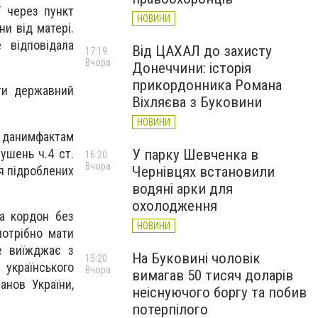
ї через пункт
НОВИНИ
и від матері.
 відповідала
Від ЦАХАЛ до захисту
17:19
Вчора
Донеччини: історія
прикордонника Романа
ти державний
Віхляєва з Буковини
НОВИНИ
 данимфактам
ушень ч.4 ст.
У парку Шевченка в
16:20
Вчора
ня підроблених
Чернівцях встановили
водяні арки для
охолодження
а кордон без
НОВИНИ
потрібно мати
не виїжджає з
На Буковині чоловік
15:20
українського
Вчора
вимагав 50 тисяч доларів
анов України,
неіснуючого боргу та побив
потерпілого