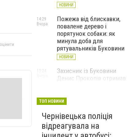
НОВИНИ
Пожежа від блискавки,
14:29
Вчора
повалене дерево і
порятунок собаки: як
минула доба для
 оцінити
рятувальників Буковини
НОВИНИ
Захисник із Буковини
13:24
Вчора
Денис Прокопів отримав
«Золотий хрест»
Головнокомандувача ЗСУ
ТОП НОВИНИ
НОВИНИ
Чернівецька поліція
Перевернута машина на
12:18
Вчора
Скальда у Чернівцях: водій
відреагувала на
був нетверезий
інцидент у автобусі: