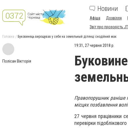
Новини
Афіша
Дозвілля
Звіт про прозорість JT
Головна
Буковинець вирощував у себе на земельный ділянці снодійний мак
19:31, 27 червня 2018 р.
Буковине
Полісан Вікторія
земельны
Правопорушник раніше п
місцях позбавлення волі
27 червня працівники сек
перевірки підоблікового