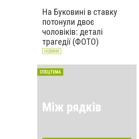
На Буковині в ставку
потонули двоє
чоловіків: деталі
трагедії (ФОТО)
НОВИНИ
СПЕЦТЕМА
Між рядків