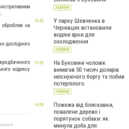
ністративним
НОВИНИ
.
У парку Шевченка в
16:20
к обробляв на
Чернівцях встановили
водяні арки для
охолодження
во-дослідного
НОВИНИ
передбаченого
На Буковині чоловік
15:20
ьного кодексу
вимагав 50 тисяч доларів
неіснуючого боргу та побив
потерпілого
НОВИНИ
Пожежа від блискавки,
14:29
повалене дерево і
порятунок собаки: як
 оцінити
минула доба для