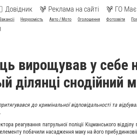
Довідник
Реклама на сайті
ГО Має
Вакансії
Нерухомість
Авто / Мото
Оголошення
Фотозвіти
По
I
ць вирощував у себе 
й ділянці снодійний 
ритягувався до кримінальної відповідальності та відбува
.
тора реагування патрульної поліції Кіцманського відділу п
 елементу побачили насадження маку на його прибудинковій