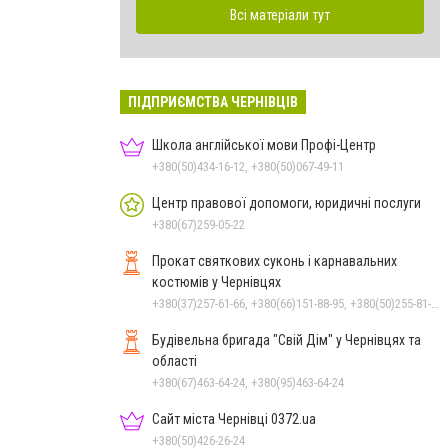
Всі матеріали тут
ПІДПРИЄМСТВА ЧЕРНІВЦІВ
Школа англійської мови Профі-Центр
+380(50)434-16-12, +380(50)067-49-11
Центр правової допомоги, юридичні послуги
+380(67)259-05-22
Прокат святкових суконь і карнавальних
костюмів у Чернівцях
+380(37)257-61-66, +380(66)151-88-95, +380(50)255-81-16
Будівельна бригада "Свій Дім" у Чернівцях та
області
+380(67)463-64-24, +380(95)463-64-24
Сайт міста Чернівці 0372.ua
+380(50)426-26-24