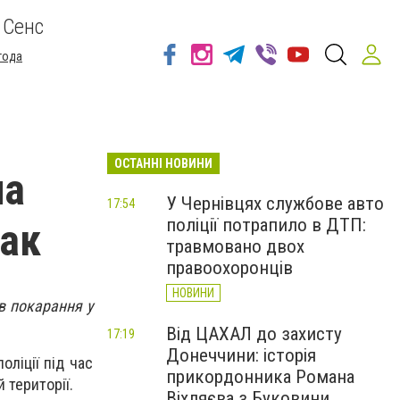
 Сенс
года
ОСТАННІ НОВИНИ
на
У Чернівцях службове авто
17:54
поліції потрапило в ДТП:
мак
травмовано двох
правоохоронців
НОВИНИ
в покарання у
Від ЦАХАЛ до захисту
17:19
Донеччини: історія
оліції під час
прикордонника Романа
 території.
Віхляєва з Буковини