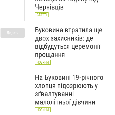
НОВИНИ
Чернівців
СТАТТІ
Буковина втратила ще
Додати
двох захисників: де
відбудуться церемонії
прощання
НОВИНИ
На Буковині 19-річного
хлопця підозрюють у
зґвалтуванні
малолітньої дівчини
НОВИНИ