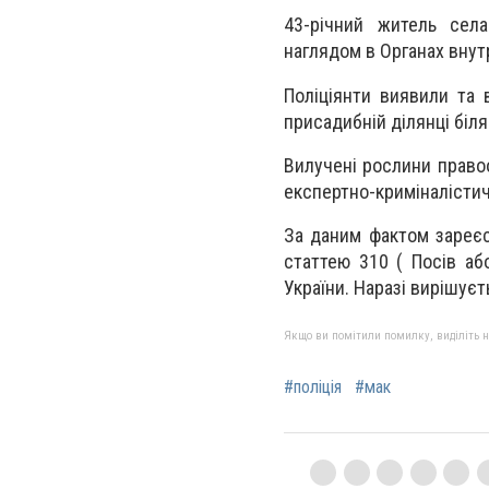
43-річний житель села
наглядом в Органах внут
Поліціянти виявили та 
присадибній ділянці біля
Вилучені рослини право
експертно-криміналістич
За даним фактом зареє
статтею 310 ( Посів аб
України. Наразі вирішує
Якщо ви помітили помилку, виділіть нео
#поліція
#мак