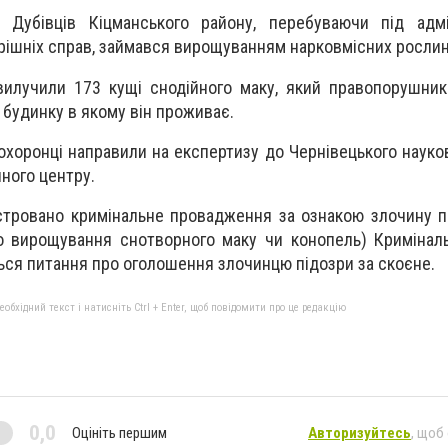
 Дубівців Кіцманського району, перебуваючи під адмі
рішніх справ, займався вирощуванням нарковмісних рослин
вилучили 173 кущі снодійного маку, який правопорушни
 будинку в якому він проживає.
охоронці направили на експертизу до Чернівецького науко
ного центру.
стровано кримінальне провадження за ознакою злочину 
о вирощування снотворного маку чи конопель) Кримінал
ться питання про оголошення злочинцю підозри за скоєне.
бхідний текст і натисніть Ctrl + Enter, щоб повідомити про це редакцію
0,0
Оцініть першим
Авторизуйтесь
, щоб