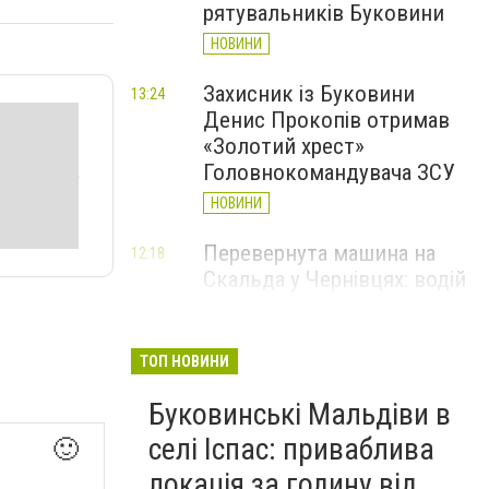
рятувальників Буковини
НОВИНИ
Захисник із Буковини
13:24
Денис Прокопів отримав
«Золотий хрест»
Головнокомандувача ЗСУ
НОВИНИ
Перевернута машина на
12:18
Скальда у Чернівцях: водій
був нетверезий
НОВИНИ
ТОП НОВИНИ
6 серпня у Чернівцях
11:19
Буковинські Мальдіви в
зафіксували новий
історичний температурний
селі Іспас: приваблива
🙂
максимум
локація за годину від