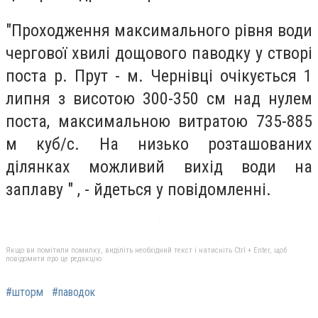
"Проходження максимального рівня води
чергової хвилі дощового паводку у створі
поста р. Прут - м. Чернівці очікується 1
липня з висотою 300-350 см над нулем
поста, максимальною витратою 735-885
м куб/с. На низько розташованих
ділянках можливий вихід води на
заплаву " , - йдеться у повідомленні.
Якщо ви помітили помилку, виділіть необхідний текст і натисніть Ctrl + Enter, щоб
повідомити про це редакцію
#шторм
#паводок