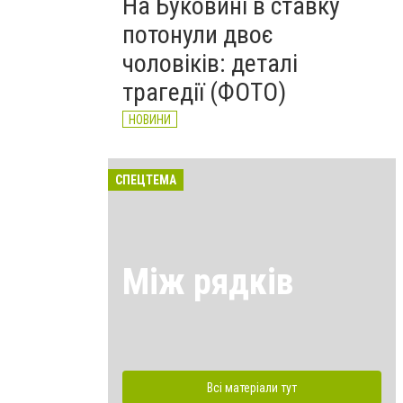
На Буковині в ставку
потонули двоє
чоловіків: деталі
трагедії (ФОТО)
НОВИНИ
СПЕЦТЕМА
Між рядків
Всі матеріали тут