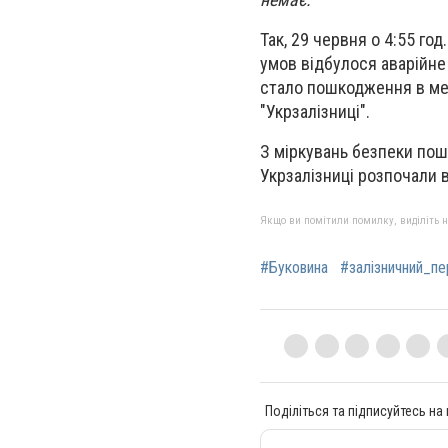
Так, 29 червня о 4:55 го
умов відбулося аварійн
стало пошкодження в ме
"Укрзалізниці".
З міркувань безпеки по
Укрзалізниці розпочали в
Якщо ви помітили помилку, виділіть нео
#Буковина
#залізничний_пе
Поділіться та підписуйтесь на