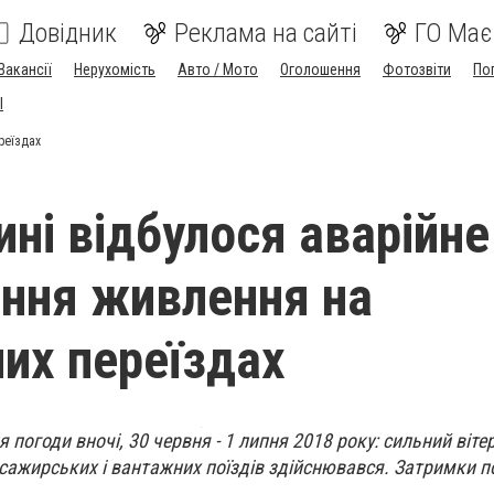
Довідник
Реклама на сайті
ГО Має
Вакансії
Нерухомість
Авто / Мото
Оголошення
Фотозвіти
По
I
реїздах
ині відбулося аварійне
ння живлення на
них переїздах
 погоди вночі, 30 червня - 1 липня 2018 року: сильний вітер,
асажирських і вантажних поїздів здійснювався. Затримки по