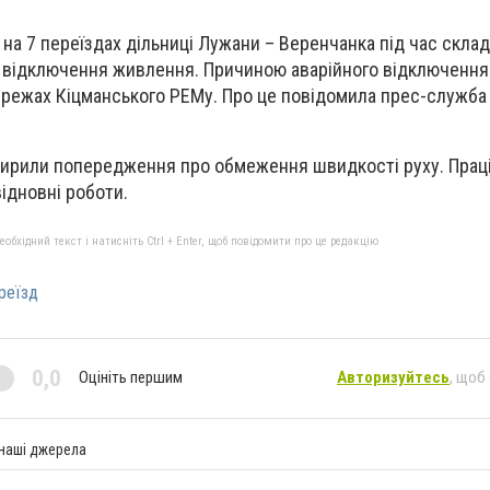
д. на 7 переїздах дільниці Лужани – Веренчанка під час скла
е відключення живлення. Причиною аварійного відключенн
режах Кіцманського РЕМу. Про це повідомила прес-служба
ширили попередження про обмеження швидкості руху. Прац
ідновні роботи.
бхідний текст і натисніть Ctrl + Enter, щоб повідомити про це редакцію
реїзд
0,0
Оцініть першим
Авторизуйтесь
, щоб
 наші джерела