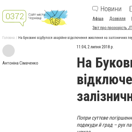
Новини
Афіша
Дозвілля
Звіт про прозорість JT
Головна
На Буковині відбулося аварійне відключення живлення на залізничних пе
11:04, 2 липня 2018 р.
На Буков
Антоніна Сімаченко
відключе
залізнич
Попри суттєве погіршення
подекуди й град – рух п
немає.