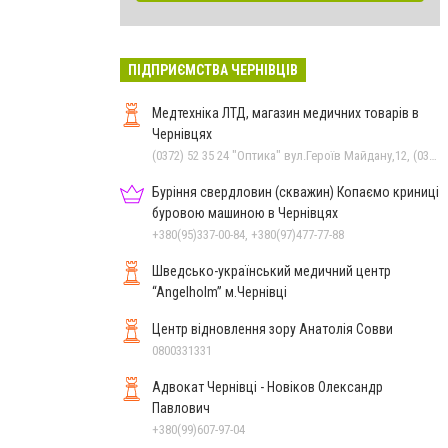
ПІДПРИЄМСТВА ЧЕРНІВЦІВ
Медтехніка ЛТД, магазин медичних товарів в
Чернівцях
(0372) 52 35 24 "Оптика" вул.Героїв Майдану,12, (0372) 52 01 48 "Оптика" вул. Головна,29, (0372) 52 54 50 "Медтехніка" вул.Головна,16, (050) 399 21 11 торговий зал по вул.Героїв Майдану, (0372) 55-56-16
Буріння свердловин (скважин) Копаємо криниці
буровою машиною в Чернівцях
+380(95)337-00-84, +380(97)477-77-88
Шведсько-український медичний центр
“Angelholm” м.Чернівці
Центр відновлення зору Анатолія Совви
0800331331
Адвокат Чернівці - Новіков Олександр
Павлович
+380(99)607-97-04