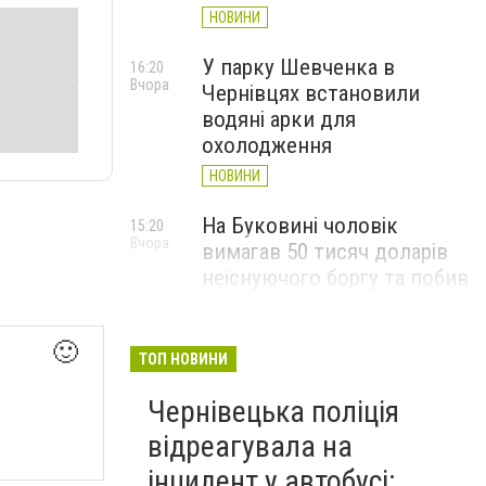
НОВИНИ
У парку Шевченка в
16:20
Вчора
Чернівцях встановили
водяні арки для
охолодження
НОВИНИ
На Буковині чоловік
15:20
Вчора
вимагав 50 тисяч доларів
неіснуючого боргу та побив
потерпілого
НОВИНИ
🙂
ТОП НОВИНИ
Пожежа від блискавки,
14:29
Вчора
Чернівецька поліція
повалене дерево і
порятунок собаки: як
відреагувала на
минула доба для
інцидент у автобусі: