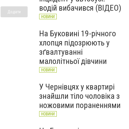
рятувальників Буковини
водій вибачився (ВІДЕО)
НОВИНИ
Додати
НОВИНИ
На Буковині 19-річного
хлопця підозрюють у
зґвалтуванні
малолітньої дівчини
НОВИНИ
У Чернівцях у квартирі
знайшли тіло чоловіка з
ножовими пораненнями
НОВИНИ