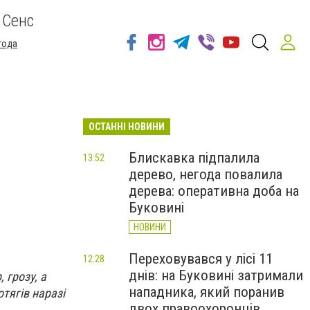
 Сенс
года
ОСТАННІ НОВИНИ
Блискавка підпалила
13:52
дерево, негода повалила
дерева: оперативна доба на
Буковині
НОВИНИ
Переховувався у лісі 11
12:28
днів: на Буковині затримали
 грозу, а
нападника, який поранив
тягів наразі
двох правоохоронців