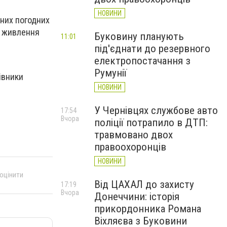
НОВИНИ
дних погодних
я живлення
Буковину планують
11:01
під'єднати до резервного
електропостачання з
Румунії
івники
НОВИНИ
У Чернівцях службове авто
17:54
Вчора
поліції потрапило в ДТП:
травмовано двох
правоохоронців
НОВИНИ
 оцінити
Від ЦАХАЛ до захисту
17:19
Вчора
Донеччини: історія
прикордонника Романа
Віхляєва з Буковини