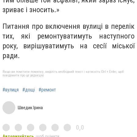
зриває і зносить.»
Питання про включення вулиці в перелік
тих, які ремонтуватимуть наступного
року, вирішуватимуть на сесії міської
ради.
Якщо ви помітили помилку, виділіть необхідний текст і натисніть Ctrl + Enter, щоб
повідомити про це редакцію
#вулиця
#дощі
#ремонт
Шведик Ірина
0,0
Авторизуйтесь
, щоб оцінити