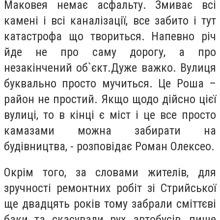
Маковея немає асфальту. Змиває всі
камені і всі каналізації, все забито і тут
катастрофа що твориться. Напевно річ
йде не про саму дорогу, а про
незакінчений об`єкт.Дуже важко. Вулиця
буквально просто мучиться. Це Роша –
район не простий. Якщо щодо дійсно цієї
вулиці, то в кінці є міст і це все просто
камазами можна забирати на
будівництва, - розповідає Роман Олексео.
Окрім того, за словами жителів, для
зручності ремонтних робіт зі Стрийської
ще двадцять років тому забрали сміттєві
баки та скасували рух автобусів, пише