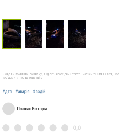
Якщо ви помітили помилку, виділіть необхідний текст і натисніть Ctrl + Enter, щоб
повідомити про це редакцію
#дтп
#аварія
#водій
Полісан Вікторія
0,0