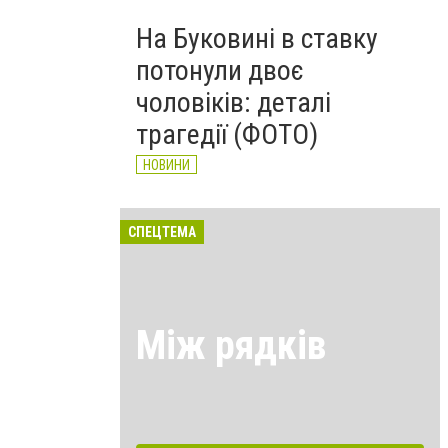
На Буковині в ставку
потонули двоє
чоловіків: деталі
трагедії (ФОТО)
НОВИНИ
СПЕЦТЕМА
Між рядків