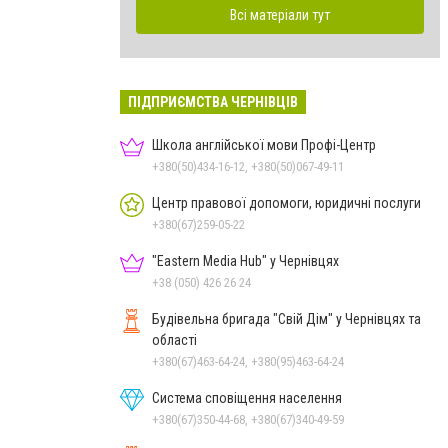
Всі матеріали тут
ПІДПРИЄМСТВА ЧЕРНІВЦІВ
Школа англійської мови Профі-Центр
+380(50)434-16-12, +380(50)067-49-11
Центр правової допомоги, юридичні послуги
+380(67)259-05-22
"Eastern Media Hub" у Чернівцях
+38 (050) 426 26 24
Будівельна бригада "Свій Дім" у Чернівцях та
області
+380(67)463-64-24, +380(95)463-64-24
Система сповіщення населення
+380(67)350-44-68, +380(67)340-49-59