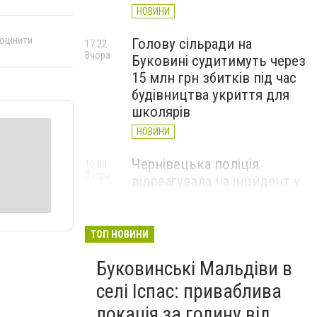
НОВИНИ
 оцінити
Голову сільради на
17:22
Вчора
Буковині судитимуть через
15 млн грн збитків під час
будівництва укриття для
школярів
НОВИНИ
Чернівецька поліція
16:00
Вчора
відреагувала на інцидент у
автобусі: водій вибачився
(ВІДЕО)
ТОП НОВИНИ
НОВИНИ
Буковинські Мальдіви в
Куля зупинилася за
15:28
Вчора
сантиметр від аорти: у
селі Іспас: приваблива
Чернівцях врятували 35-
локація за годину від