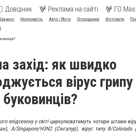
Довідник
Реклама на сайті
ГО Має
Вакансії
Нерухомість
Авто / Мото
Оголошення
Фотозвіти
По
I
уковинців?
на захід: як швидко
джується вірус грипу
 буковинців?
го епідсезону у світі циркулюватимуть чотири штами вірус
н), А/Singapore/H3N2 (Сінгапур), вірус типу B/Colorado 