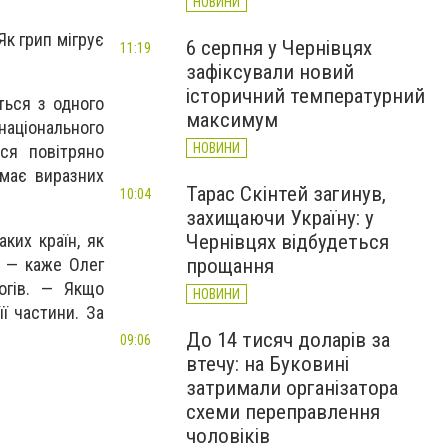
НОВИНИ
Як грип мігрує
6 серпня у Чернівцях
11:19
зафіксували новий
історичний температурний
ться з одного
максимум
національного
НОВИНИ
ся повітряно
має виразних
Тарас Скінтей загинув,
10:04
захищаючи Україну: у
ких країн, як
Чернівцях відбудеться
я, — каже Олег
прощання
логів. — Якщо
НОВИНИ
ї частини. За
До 14 тисяч доларів за
09:06
втечу: на Буковині
затримали організатора
схеми переправлення
чоловіків