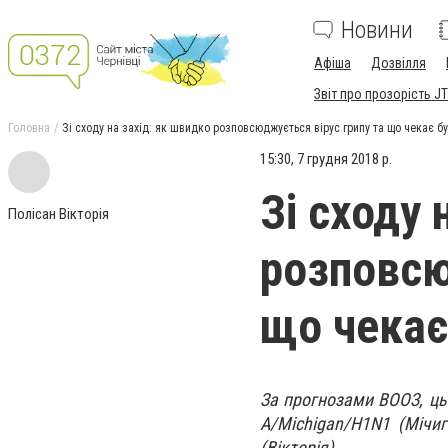
Новини
Афіша
Дозвілля
Звіт про прозорість JT
Головна
Зі сходу на захід: як швидко розповсюджується вірус грипу та що чекає б
15:30, 7 грудня 2018 р.
Зі сходу 
Полісан Вікторія
розповсю
що чекає
За прогнозами ВООЗ, цьо
А/Michigan/H1N1 (Мічига
(Вікторія).