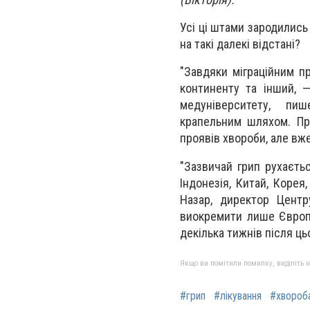
Усі ці штами зародились 
на такі далекі відстані?
"Завдяки міграційним п
континенту та інший, 
медуніверситету, пи
крапельним шляхом. Пр
проявів хвороби, але вже
"Зазвичай грип рухаєтьс
Iндонезiя, Китай, Корея
Назар, директор Центру
виокремити лише Європу,
декілька тижнів після ць
Якщо ви помітили помилку, виділіть нео
#грип
#лікування
#хвороб