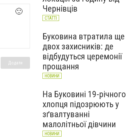
річного чоловіка (ФОТО)
Чернівців
НОВИНИ
🙂
СТАТТІ
Буковина втратила ще
двох захисників: де
відбудуться церемонії
Додати
прощання
НОВИНИ
На Буковині 19-річного
хлопця підозрюють у
зґвалтуванні
малолітньої дівчини
НОВИНИ