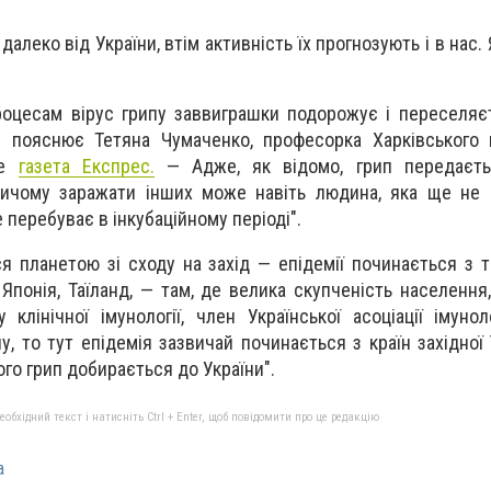
далеко від України, втім активність їх прогнозують і в нас. 
роцесам вірус грипу заввиграшки подорожує і переселяє
— пояснює Тетяна Чумаченко, професорка Харківського 
ше
газета Експрес.
— Адже, як відомо, грип передаєть
ичому заражати інших може навіть людина, яка ще не 
 перебуває в інкубаційному періоді".
я планетою зi сходу на захiд — епiдемiї починається з та
, Японiя, Таїланд, — там, де велика скупченiсть населенн
 клінічної імунології, член Української асоціації імуно
 то тут епідемія зазвичай починається з країн західної ї
ого грип добирається до України".
бхідний текст і натисніть Ctrl + Enter, щоб повідомити про це редакцію
а