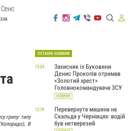
 Сенс
года
ОСТАННІ НОВИНИ
Захисник із Буковини
13:24
Денис Прокопів отримав
 та
«Золотий хрест»
Головнокомандувача ЗСУ
НОВИНИ
Перевернута машина на
12:18
Скальда у Чернівцях: водій
у грипу: типу
був нетверезий
(Колорадо), В