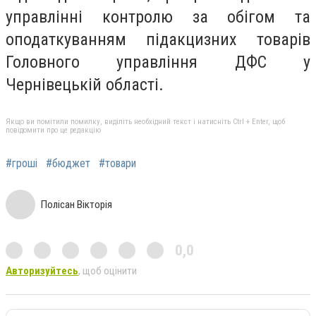
управлінні контролю за обігом та
оподаткуванням підакцизних товарів
Головного управління ДФС у
Чернівецькій області.
Якщо ви помітили помилку, виділіть необхідний текст і натисніть Ctrl + Enter, щоб
повідомити про це редакцію
#гроші
#бюджет
#товари
Полісан Вікторія
0,0
Авторизуйтесь
, щоб оцінити