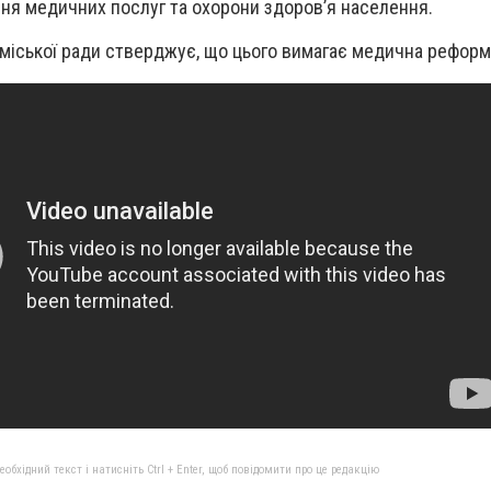
ня медичних послуг та охорони здоров’я населення.
 міської ради стверджує, що цього вимагає медична рефор
бхідний текст і натисніть Ctrl + Enter, щоб повідомити про це редакцію