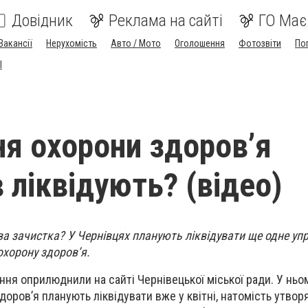
Довідник
Реклама на сайті
ГО Має
Вакансії
Нерухомість
Авто / Мото
Оголошення
Фотозвіти
По
I
ня охорони здоров’я
 ліквідують? (відео)
а зачистка? У Чернівцях планують ліквідувати ще одне упр
охорону здоров’я.
ння оприлюднили на сайті Чернівецької міської ради. У ньо
оров’я планують ліквідувати вже у квітні, натомість утворя