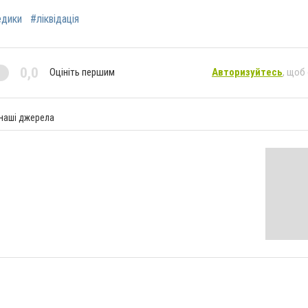
дики
#ліквідація
0,0
Оцініть першим
Авторизуйтесь
, щоб
 наші джерела