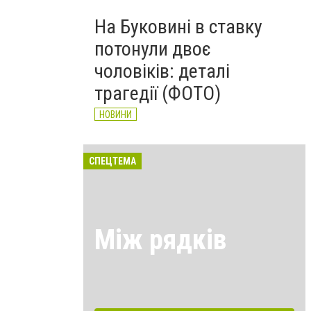
На Буковині в ставку
потонули двоє
чоловіків: деталі
трагедії (ФОТО)
НОВИНИ
СПЕЦТЕМА
Між рядків