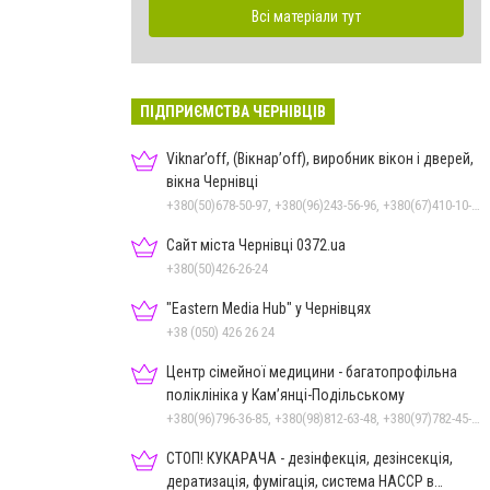
Всі матеріали тут
ПІДПРИЄМСТВА ЧЕРНІВЦІВ
Viknar’off, (Вікнар’off), виробник вікон і дверей,
вікна Чернівці
+380(50)678-50-97, +380(96)243-56-96, +380(67)410-10-74, +380(50)410-10-78
Сайт міста Чернівці 0372.ua
+380(50)426-26-24
"Eastern Media Hub" у Чернівцях
+38 (050) 426 26 24
Центр сімейної медицини - багатопрофільна
поліклініка у Кам’янці-Подільському
+380(96)796-36-85, +380(98)812-63-48, +380(97)782-45-70
СТОП! КУКАРАЧА - дезінфекція, дезінсекція,
дератизація, фумігація, система HACCP в