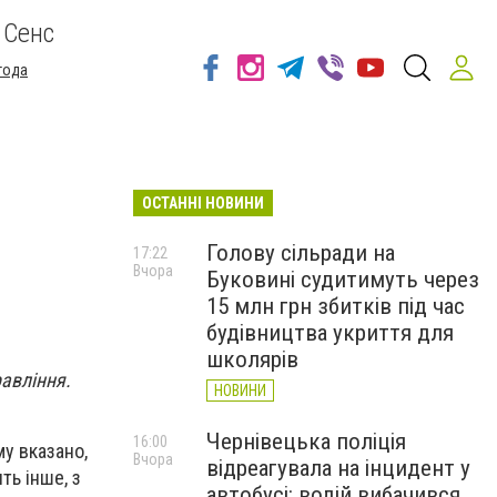
 Сенс
года
ОСТАННІ НОВИНИ
Голову сільради на
17:22
Вчора
Буковині судитимуть через
15 млн грн збитків під час
будівництва укриття для
школярів
авління.
НОВИНИ
Чернівецька поліція
16:00
му вказано,
Вчора
відреагувала на інцидент у
ть інше, з
автобусі: водій вибачився