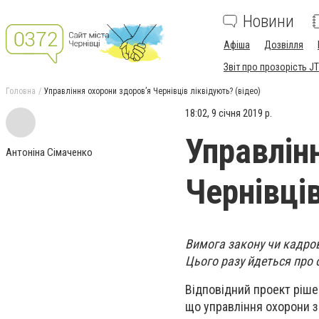
Новини
Афіша
Дозвілля
Звіт про прозорість JT
Головна
Управління охорони здоров’я Чернівців ліквідують? (відео)
18:02, 9 січня 2019 р.
Управлін
Антоніна Сімаченко
Чернівців
Вимога закону чи кадров
Цього разу йдеться про 
Відповідний проект ріше
що управління охорони зд