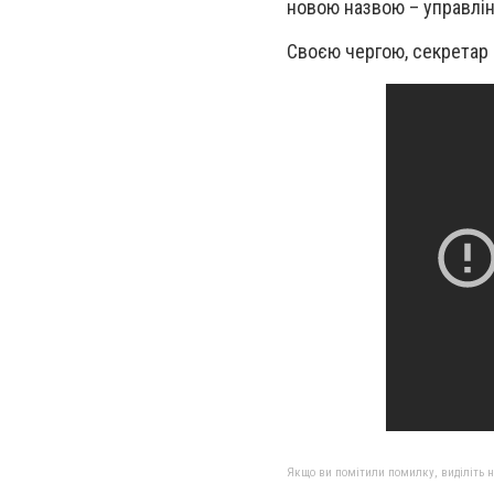
новою назвою – управлін
Своєю чергою, секретар
Якщо ви помітили помилку, виділіть нео