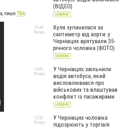
(ВІДЕО)
ма, пише
ТВА
.
НОВИНИ
Куля зупинилася за
15:28
Вчора
сантиметр від аорти: у
Чернівцях врятували 35-
річного чоловіка (ФОТО)
НОВИНИ
У Чернівцях звільнили
14:05
Вчора
водія автобуса, який
висловлювався про
військових та влаштував
конфлікт із пасажирами
НОВИНИ
У Чернівцях чоловіка
13:22
Вчора
підозрюють у торгівлі