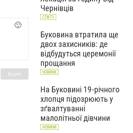
Чернівців
СТАТТІ
🙂
Буковина втратила ще
двох захисників: де
відбудуться церемонії
прощання
НОВИНИ
Додати
На Буковині 19-річного
хлопця підозрюють у
зґвалтуванні
малолітньої дівчини
НОВИНИ