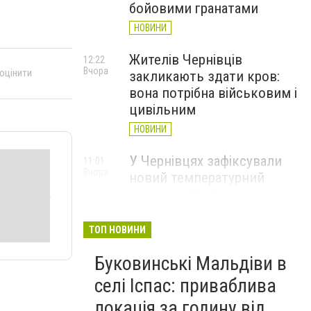
бойовими гранатами
НОВИНИ
Жителів Чернівців
12:22
Вчора
 оцінити
закликають здати кров:
вона потрібна військовим і
цивільним
НОВИНИ
У Чернівцях зафіксували
11:01
Вчора
новий температурний
рекорд з 2017 року
НОВИНИ
ТОП НОВИНИ
Через спеку у Чернівецькій
10:06
Вчора
Буковинські Мальдіви в
області обмежили рух
великовагового транспорту
селі Іспас: приваблива
НОВИНИ
локація за годину від