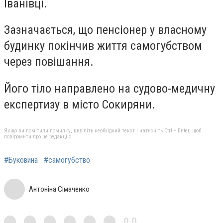
Іванівці.
Зазначається, що пенсіонер у власному
будинку покінчив життя самогубством
через повішання.
Його тіло направлено на судово-медичну
експертизу в місто Сокиряни.
Якщо ви помітили помилку, виділіть необхідний текст і натисніть Ctrl + Enter, щоб
повідомити про це редакцію
#Буковина
#самогубство
Антоніна Сімаченко
0,0