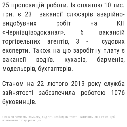
25 пропозицій роботи. Із оплатою 10 тис.
грн. є 23 вакансії слюсарів аварійно-
видобувних робіт на КП
«Чернівціводоканал», 6 вакансій
торгівельних агентів, 3 - судових
експерти. Також на цю заробітну плату є
вакансії водіїв, кухарів, барменів,
модельєрів, бухгалтерів.
Станом на 22 лютого 2019 року служба
зайнятості забезпечила роботою 1076
буковинців.
Якщо ви помітили помилку, виділіть необхідний текст і натисніть Ctrl + Enter, щоб
повідомити про це редакцію