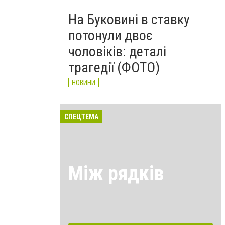
На Буковині в ставку
потонули двоє
чоловіків: деталі
трагедії (ФОТО)
НОВИНИ
СПЕЦТЕМА
Між рядків