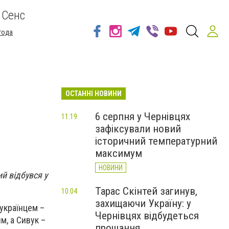
 Сенс
года
ОСТАННІ НОВИНИ
6 серпня у Чернівцях
11:19
зафіксували новий
історичний температурний
максимум
НОВИНИ
й відбувся у
Тарас Скінтей загинув,
10:04
захищаючи Україну: у
 українцем –
Чернівцях відбудеться
м, а Сивук –
прощання