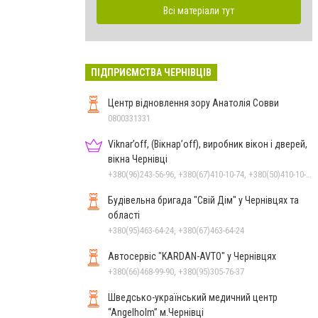
Всі матеріали тут
ПІДПРИЄМСТВА ЧЕРНІВЦІВ
Центр відновлення зору Анатолія Совви
0800331331
Viknar’off, (Вікнар’off), виробник вікон і дверей,
вікна Чернівці
+380(96)243-56-96, +380(67)410-10-74, +380(50)410-10-78, +380(50)678-50-97
Будівельна бригада "Свій Дім" у Чернівцях та
області
+380(95)463-64-24, +380(67)463-64-24
Автосервіс "KARDAN-AVTO" у Чернівцях
+380(66)468-99-90, +380(95)305-76-37
Шведсько-український медичний центр
“Angelholm” м.Чернівці