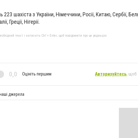
ь 223 шахіста з України, Німеччини, Росії, Китаю, Сербії, Бель
лії, Греції, Нігерії.
бхідний текст і натисніть Ctrl + Enter, щоб повідомити про це редакцію
0,0
Оцініть першим
Авторизуйтесь
, щоб
 наші джерела