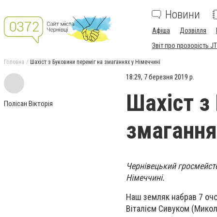
Новини
Афіша
Дозвілля
Звіт про прозорість JT
Головна
Шахіст з Буковини переміг на змаганнях у Німеччині
18:29, 7 березня 2019 р.
Шахіст з
Полісан Вікторія
змагання
Чернівецький гросмейсте
Німеччині.
Наш земляк набрав 7 очок
Віталієм Сивуком (Микол