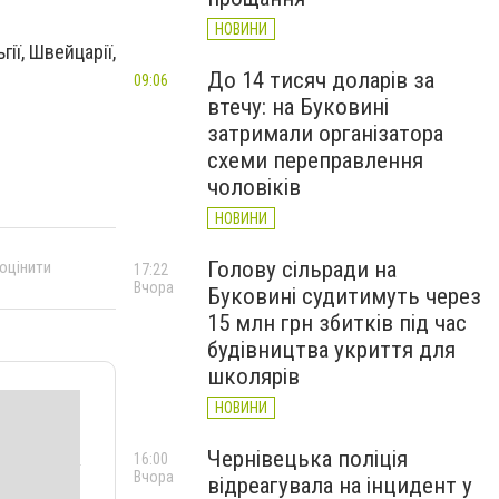
НОВИНИ
гії, Швейцарії,
До 14 тисяч доларів за
09:06
втечу: на Буковині
затримали організатора
схеми переправлення
чоловіків
НОВИНИ
Голову сільради на
 оцінити
17:22
Вчора
Буковині судитимуть через
15 млн грн збитків під час
будівництва укриття для
школярів
НОВИНИ
Чернівецька поліція
16:00
Вчора
відреагувала на інцидент у