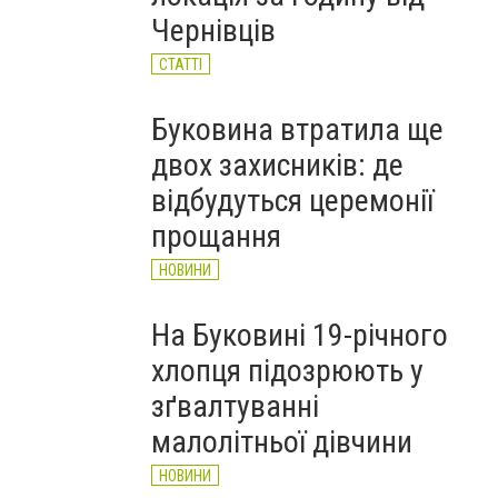
підозрюють у торгівлі
Чернівців
бойовими гранатами
НОВИНИ
СТАТТІ
Буковина втратила ще
двох захисників: де
відбудуться церемонії
прощання
НОВИНИ
На Буковині 19-річного
хлопця підозрюють у
зґвалтуванні
малолітньої дівчини
НОВИНИ