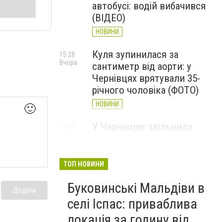
автобусі: водій вибачився
(ВІДЕО)
НОВИНИ
Куля зупинилася за
15:28
Вчора
сантиметр від аорти: у
Чернівцях врятували 35-
річного чоловіка (ФОТО)
НОВИНИ
🙂
У Чернівцях звільнили
14:05
Вчора
водія автобуса, який
висловлювався про
військових та влаштував
ТОП НОВИНИ
конфлікт із пасажирами
Буковинські Мальдіви в
НОВИНИ
Додати
селі Іспас: приваблива
У Чернівцях чоловіка
13:22
локація за годину від
Вчора