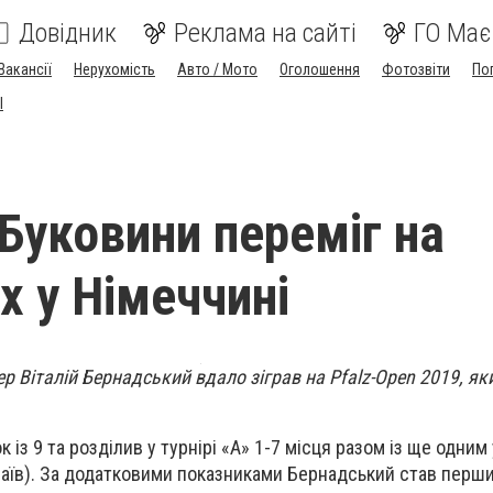
Довідник
Реклама на сайті
ГО Має
Вакансії
Нерухомість
Авто / Мото
Оголошення
Фотозвіти
По
I
 Буковини переміг на
х у Німеччині
р Віталій Бернадський вдало зіграв на Pfalz-Open 2019, яки
 із 9 та розділив у турнірі «А» 1-7 місця разом із ще одним
аїв). За додатковими показниками Бернадський став перши