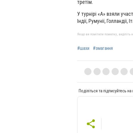
третім.
У турнірі «А» взяли участ
Індії, Румунії, Голландії, Іта
Якщо ви помітили помилку, виділіть нео
#шахи
#змагання
Поділіться та підписуйтесь на