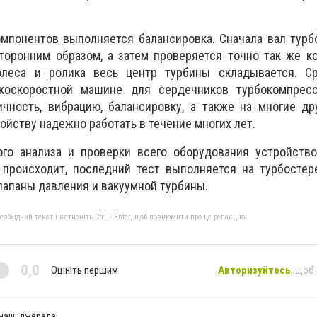
омпонентов выполняется балансировка. Сначала вал тур
торонним образом, а затем проверяется точно так же к
олеса и ролика весь центр турбины складывается. С
коскоростной машине для сердечников турбокомпресс
чность, вибрацию, балансировку, а также на многие др
ойству надежно работать в течение многих лет.
ого анализа и проверки всего оборудования устройств
о происходит, последний тест выполняется на турбосте
лапаны давления и вакуумной турбины.
бхідний текст і натисніть Ctrl + Enter, щоб повідомити про це редакцію
0,0
Оцініть першим
Авторизуйтесь
, щоб
 наші джерела