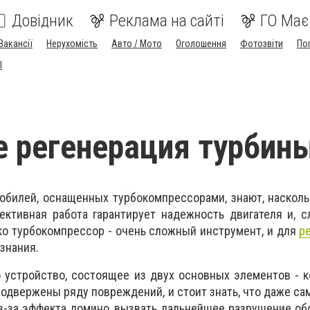
Довідник
Реклама на сайті
ГО Має
Вакансії
Нерухомість
Авто / Мото
Оголошення
Фотозвіти
По
I
е регенерация турбин
обилей, оснащенных турбокомпрессорами, знают, наскол
ективная работа гарантирует надежность двигателя и, с
ко турбокомпрессор - очень сложный инструмент, и для
р
знания.
о устройство, состоящее из двух основных элементов - 
подвержены ряду повреждений, и стоит знать, что даже са
з-за эффекта домино, вызвать дальнейшее разрушение об