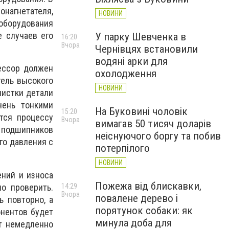
нагнетателя,
НОВИНИ
 оборудования
е случаев его
У парку Шевченка в
16:20
Вчора
Чернівцях встановили
водяні арки для
рессор должен
охолодження
тель высокого
НОВИНИ
чистки детали
чень тонкими
На Буковині чоловік
15:20
тся процессу
Вчора
вимагав 50 тисяч доларів
 подшипников
неіснуючого боргу та побив
го давления с
потерпілого
НОВИНИ
ений и износа
Пожежа від блискавки,
о проверить.
14:29
Вчора
повалене дерево і
ь повторно, а
порятунок собаки: як
онентов будет
минула доба для
ет немедленно