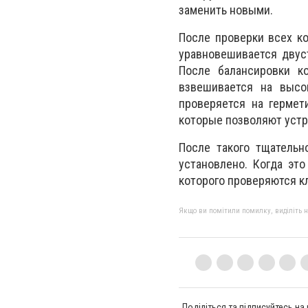
заменить новыми.
После проверки всех к
уравновешивается двус
После балансировки к
взвешивается на высо
проверяется на гермети
которые позволяют устр
После такого тщательн
установлено. Когда эт
которого проверяются к
Якщо ви помітили помилку, виділіть нео
Поділіться та підписуйтесь на