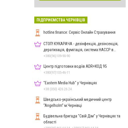
ПІДПРИЄМСТВА ЧЕРНІВЦІВ
hotline.finance: Сервіс Онлайн Страхування
СТОП! КУКАРАЧА - дезінфекція, дезінсекція,
дератизація, фумігація, система HACCP в
Чернівцях
+380(96)109-90-90
Центр підготовки водіїв ADR+КОД 95
+380(97)105-46-11
"Eastern Media Hub" у Чернівцях
+38 (050) 426 26 24
Шведсько-український медичний центр
“Angelholm” м.Чернівці
Будівельна бригада "Свій Дім" у Чернівцях та
області