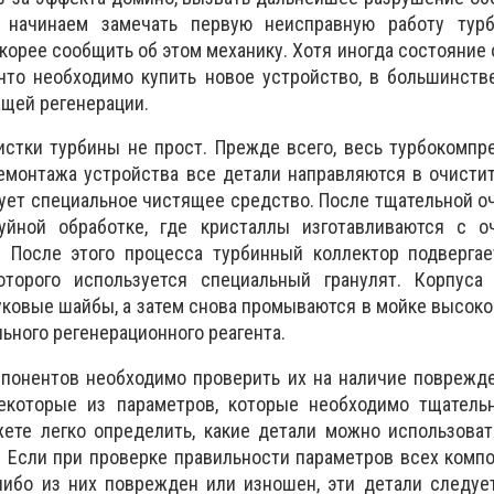
 начинаем замечать первую неисправную работу турбо
корее сообщить об этом механику. Хотя иногда состояние
что необходимо купить новое устройство, в большинств
щей регенерации.
истки турбины не прост. Прежде всего, весь турбокомп
емонтажа устройства все детали направляются в очисти
вует специальное чистящее средство. После тщательной о
уйной обработке, где кристаллы изготавливаются с о
 После этого процесса турбинный коллектор подвергае
оторого используется специальный гранулят. Корпуса
уковые шайбы, а затем снова промываются в мойке высоко
ьного регенерационного реагента.
мпонентов необходимо проверить их на наличие поврежд
екоторые из параметров, которые необходимо тщательн
ете легко определить, какие детали можно использоват
. Если при проверке правильности параметров всех комп
-либо из них поврежден или изношен, эти детали следу