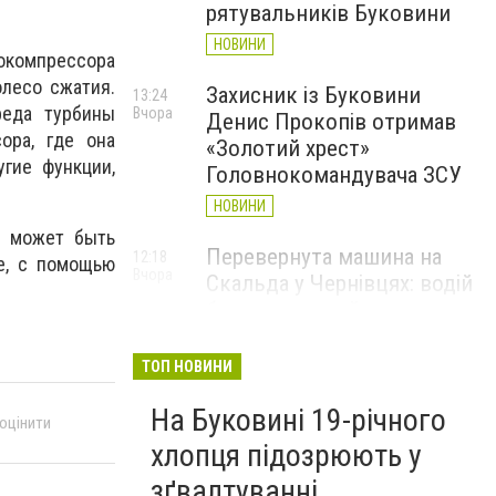
рятувальників Буковини
НОВИНИ
бокомпрессора
олесо сжатия.
Захисник із Буковини
13:24
реда турбины
Вчора
Денис Прокопів отримав
ора, где она
«Золотий хрест»
угие функции,
Головнокомандувача ЗСУ
НОВИНИ
о может быть
Перевернута машина на
12:18
ре, с помощью
Вчора
Скальда у Чернівцях: водій
був нетверезий
НОВИНИ
ТОП НОВИНИ
6 серпня у Чернівцях
11:19
Вчора
На Буковині 19-річного
зафіксували новий
 оцінити
історичний температурний
хлопця підозрюють у
максимум
зґвалтуванні