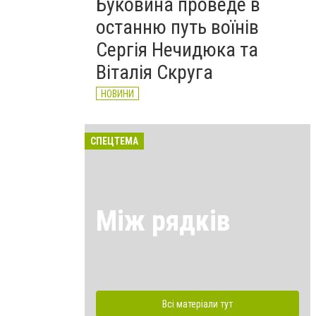
Буковина проведе в
останню путь воїнів
Сергія Нечидюка та
Віталія Скруга
НОВИНИ
СПЕЦТЕМА
Між рядків
Всі матеріали тут