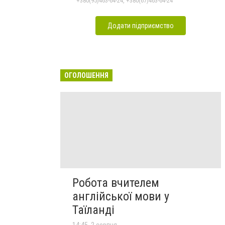
+380(95)463-64-24, +380(67)463-64-24
Додати підприємство
ОГОЛОШЕННЯ
Робота вчителем
англійської мови у
Таїланді
14:45, 2 серпня