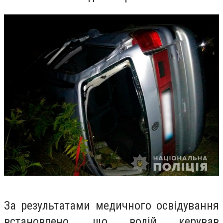
За результатами медичного освідування
встановлено, що водій керував