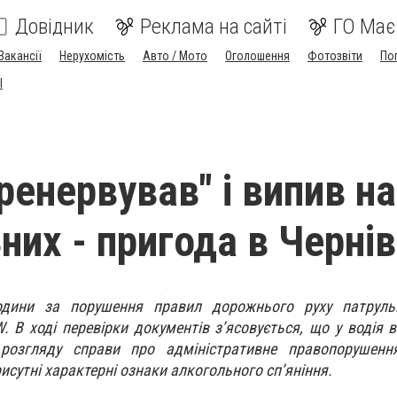
Довідник
Реклама на сайті
ГО Має
Вакансії
Нерухомість
Авто / Мото
Оголошення
Фотозвіти
По
I
ренервував" і випив на
них - пригода в Черні
години за порушення правил дорожнього руху патруль
 В ході перевірки документів з’ясовується, що у водія ві
розгляду справи про адміністративне правопорушення
исутні характерні ознаки алкогольного сп’яніння.