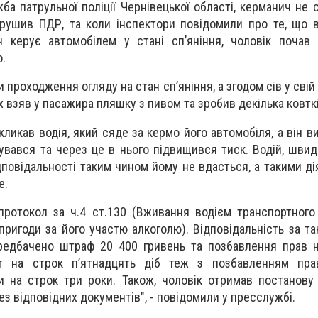
а патрульної поліції Чернівецької області, керманич не 
рушив ПДР, та коли інспектори повідомили про те, що 
н керує автомобілем у стані сп’яніння, чоловік почав
.
 проходження огляду на стан сп’яніння, а згодом сів у сві
х взяв у пасажира пляшку з пивом та зробив декілька ковткі
кликав водія, який сяде за кермо його автомобіля, а він 
увався та через це в нього підвищився тиск. Водій, швид
дповідальності таким чином йому не вдасться, а такими ді
е.
ротокол за ч.4 ст.130 (Вживання водієм транспортного
пригоди за його участю алкоголю). Відповідальність за т
ередбачено штраф 20 400 гривень та позбавлення прав 
шт на строк п’ятнадцять діб теж з позбавленням пра
 на строк три роки. Також, чоловік отримав постанову
з відповідних документів", - повідомили у пресслужбі.