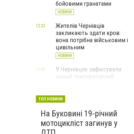
бойовими гранатами
НОВИНИ
Жителів Чернівців
12:22
закликають здати кров:
вона потрібна військовим і
цивільним
НОВИНИ
У Чернівцях зафіксували
11:01
новий температурний
рекорд з 2017 року
НОВИНИ
ТОП НОВИНИ
Через спеку у Чернівецькій
10:06
На Буковині 19-річний
області обмежили рух
великовагового транспорту
мотоцикліст загинув у
НОВИНИ
ДТП