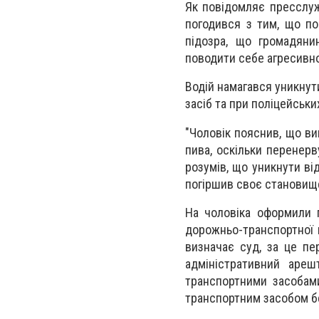
Як повідомляє пресслужб
погод
ився з тим, що по
підозра, що громадяни
поводити себе агресивно
Водій намагався уникнути
засіб та при поліцейськи
"Чоловік пояснив, що ви
пива, оскільки перенерв
розумів, що уникнути ві
погіршив своє становищ
На чоловіка оформили п
дорожньо-транспортної 
визначає суд, за це п
адміністративний аре
транспортними засобами
транспортним засобом бе