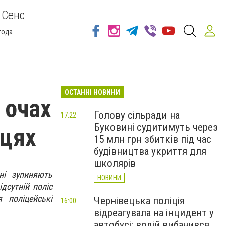
 Сенс
года
ОСТАННІ НОВИНИ
 очах
Голову сільради на
17:22
Буковині судитимуть через
вцях
15 млн грн збитків під час
будівництва укриття для
школярів
ні зупиняють
НОВИНИ
дсутній поліс
 поліцейські
Чернівецька поліція
16:00
відреагувала на інцидент у
автобусі: водій вибачився