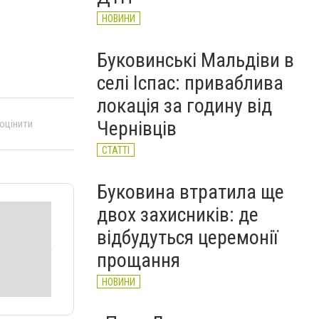
НОВИНИ
Буковинські Мальдіви в
селі Іспас: приваблива
локація за годину від
Чернівців
 оцінити
СТАТТІ
Буковина втратила ще
двох захисників: де
відбудуться церемонії
прощання
НОВИНИ