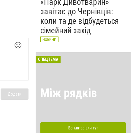
«Парк Дивотварин»
завітає до Чернівців:
коли та де відбудеться
сімейний захід
НОВИНИ
🙂
СПЕЦТЕМА
Між рядків
Додати
Всі матеріали тут