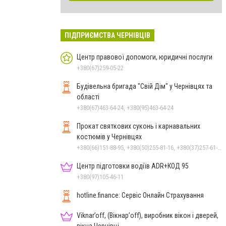
ПІДПРИЄМСТВА ЧЕРНІВЦІВ
Центр правової допомоги, юридичні послуги
+380(67)259-05-22
Будівельна бригада "Свій Дім" у Чернівцях та
області
+380(67)463-64-24, +380(95)463-64-24
Прокат святкових суконь і карнавальних
костюмів у Чернівцях
+380(66)151-88-95, +380(50)255-81-16, +380(37)257-61-66
Центр підготовки водіїв ADR+КОД 95
+380(97)105-46-11
hotline.finance: Сервіс Онлайн Страхування
Viknar’off, (Вікнар’off), виробник вікон і дверей,
вікна Чернівці