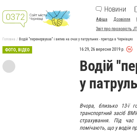
Новини
Афіша
Дозвілля
Звіт про прозорість JT
Головна
Водій "перенервував" і випив на очах у патрульних - пригода в Чернівцях
16:29, 26 вересня 2019 р.
ФОТО, ВІДЕО
Водій "пе
у патруль
Вчора, близько 13-ї 
транспортний засіб BMW.
страхування. Під час 
помічають, що у водія пр