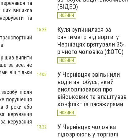
сперечався та
(ВІДЕО)
в них виникла
НОВИНИ
 нервувати та
Куля зупинилася за
15:28
сантиметр від аорти: у
й транспортний
Чернівцях врятували 35-
в.
річного чоловіка (ФОТО)
вирішив випити
НОВИНИ
ше за все, не
ями він тільки
У Чернівцях звільнили
14:05
водія автобуса, який
висловлювався про
 засобу після
військових та влаштував
аке порушення
конфлікт із пасажирами
на 3 роки або
НОВИНИ
ва керування
 за керування
У Чернівцях чоловіка
13:22
підозрюють у торгівлі