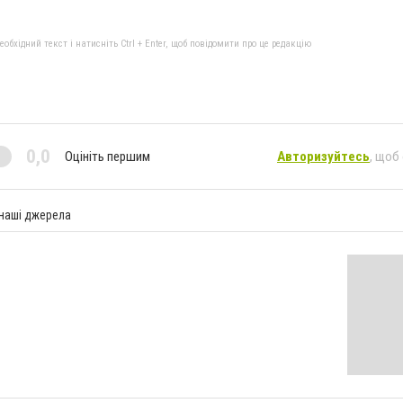
бхідний текст і натисніть Ctrl + Enter, щоб повідомити про це редакцію
0,0
Оцініть першим
Авторизуйтесь
, щоб
 наші джерела