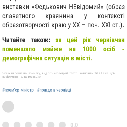
виставки
«Федькович НЕвідомий»
(образ
славетного краянина у контексті
образотворчості краю у ХХ – поч. ХХІ ст.).
Читайте також:
за цей рік чернівчан
поменшало майже на 1000 осіб -
демографічна ситуація в місті.
Якщо ви помітили помилку, виділіть необхідний текст і натисніть Ctrl + Enter, щоб
повідомити про це редакцію
#прем'єр-міністр
#приїде в чернівці
0,0