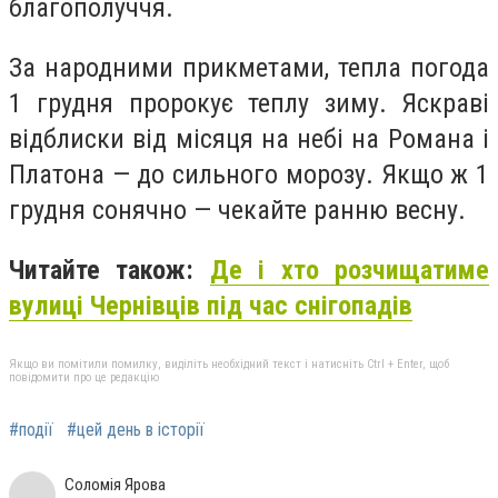
благополуччя.
За народними прикметами, тепла погода
1 грудня пророкує теплу зиму. Яскраві
відблиски від місяця на небі на Романа і
Платона — до сильного морозу. Якщо ж 1
грудня сонячно — чекайте ранню весну.
Читайте також:
Де і хто розчищатиме
вулиці Чернівців під час снігопадів
Якщо ви помітили помилку, виділіть необхідний текст і натисніть Ctrl + Enter, щоб
повідомити про це редакцію
#події
#цей день в історії
Соломія Ярова