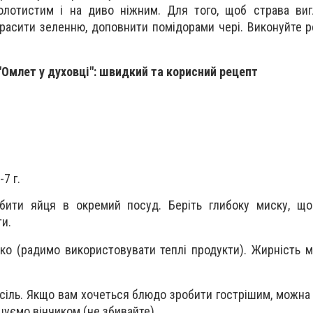
золотистим і на диво ніжним. Для того, щоб страва ви
красити зеленню, доповнити помідорами чері. Виконуйте р
!
"Омлет у духовці": швидкий та корисний рецепт
7 г.
вбити яйця в окремий посуд. Беріть глибоку миску, що
и.
око (радимо використовувати теплі продукти). Жирність 
 сіль. Якщо вам хочеться блюдо зробити гострішим, можна
шуємо вінчиком (не збивайте).