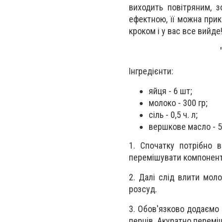
виходить повітряним, 
ефектною, її можна при
кроком і у вас все вийде
Інгредієнти:
яйця - 6 шт;
молоко - 300 гр;
сіль - 0,5 ч. л;
вершкове масло - 5-
1. Спочатку потрібно 
перемішувати компонент
2. Далі слід влити мол
розсуд.
3. Обов'язково додаємо
перців. Акуратно перемі