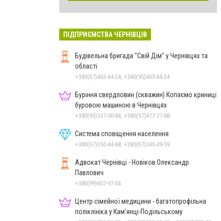
ПІДПРИЄМСТВА ЧЕРНІВЦІВ
Будівельна бригада "Свій Дім" у Чернівцях та
області
+380(67)463-64-24, +380(95)463-64-24
Буріння свердловин (скважин) Копаємо криниці
буровою машиною в Чернівцях
+380(95)337-00-84, +380(97)477-77-88
Система сповіщення населення
+380(67)350-44-68, +380(67)340-49-59
Адвокат Чернівці - Новіков Олександр
Павлович
+380(99)607-97-04
Центр сімейної медицини - багатопрофільна
поліклініка у Кам’янці-Подільському