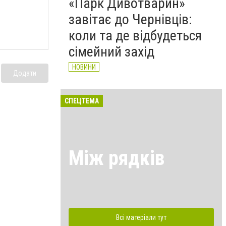
«Парк Дивотварин»
завітає до Чернівців:
коли та де відбудеться
сімейний захід
НОВИНИ
Додати
СПЕЦТЕМА
Між рядків
Всі матеріали тут