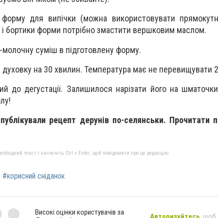
о форму для випічки (можна використовувати прямокут
аї і бортики форми потрібно змастити вершковим маслом.
-молочну суміш в підготовлену форму.
в духовку на 30 хвилин. Температура має не перевищувати 
ий до дегустації. Залишилося нарізати його на шматочки
лу!
публікували рецепт дерунів по-селянськи. Прочитати 
бхідний текст і натисніть Ctrl + Enter, щоб повідомити про це редакцію
#корисний сніданок
Високі оцінки користувачів за
Авторизуйтесь
, щоб