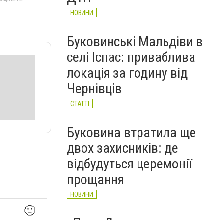
НОВИНИ
Буковинські Мальдіви в
селі Іспас: приваблива
локація за годину від
Чернівців
СТАТТІ
Буковина втратила ще
двох захисників: де
відбудуться церемонії
прощання
НОВИНИ
🙂