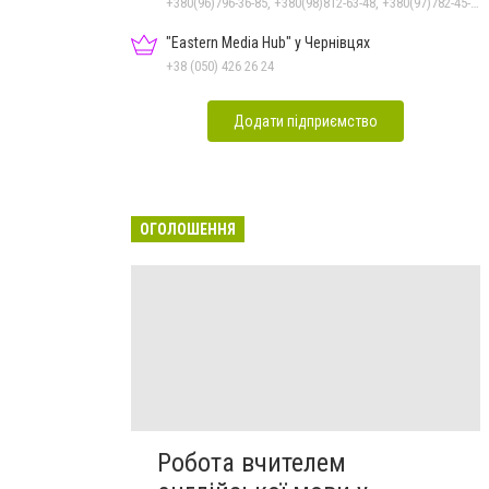
+380(96)796-36-85, +380(98)812-63-48, +380(97)782-45-70
"Eastern Media Hub" у Чернівцях
+38 (050) 426 26 24
Додати підприємство
ОГОЛОШЕННЯ
Робота вчителем