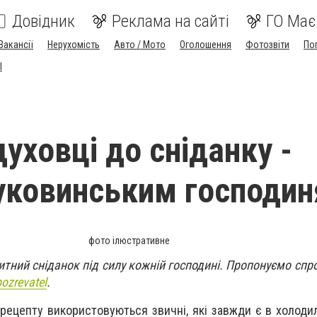
Довідник
Реклама на сайті
ГО Має
Вакансії
Нерухомість
Авто / Мото
Оголошення
Фотозвіти
По
I
уховці до сніданку -
уковинським господи
фото ілюстративне
итний сніданок під силу кожній господині. Пропонуємо спр
bozrevatel
.
рецепту використовуються звичні, які завжди є в холоди