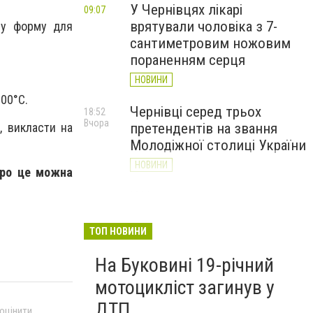
У Чернівцях лікарі
09:07
врятували чоловіка з 7-
ну форму для
сантиметровим ножовим
пораненням серця
НОВИНИ
200°С.
Чернівці серед трьох
18:52
Вчора
, викласти на
претендентів на звання
Молодіжної столиці України
НОВИНИ
про це можна
У Чернівцях на три дні
17:45
Вчора
змінять рух громадського
транспорту: перелік
ТОП НОВИНИ
маршрутів
На Буковині 19-річний
НОВИНИ
мотоцикліст загинув у
ДТП
 оцінити