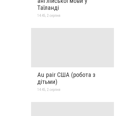
англійської мови у
Таїланді
14:45, 2 серпня
Au pair США (робота з
дітьми)
14:45, 2 серпня