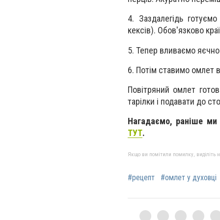
4. Заздалегідь готуєм
кексів). Обов'язково кр
5. Тепер вливаємо яєчно
6. Потім ставимо омлет 
Повітряний омлет готов
тарілки і подавати до сто
Нагадаємо, раніше ми 
ТУТ
.
Якщо ви помітили помилку, виділіть нео
#рецепт
#омлет у духовці