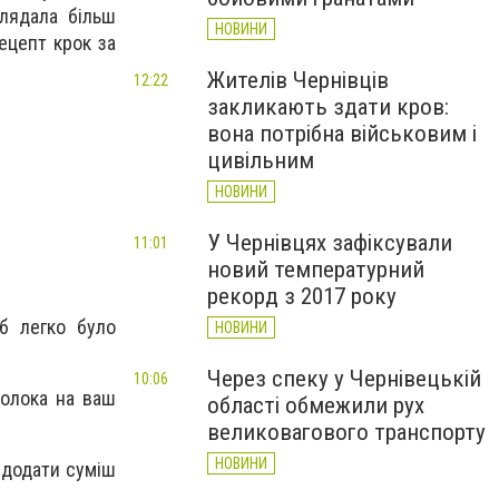
глядала більш
НОВИНИ
ецепт крок за
Жителів Чернівців
12:22
закликають здати кров:
вона потрібна військовим і
цивільним
НОВИНИ
У Чернівцях зафіксували
11:01
новий температурний
рекорд з 2017 року
б легко було
НОВИНИ
Через спеку у Чернівецькій
10:06
молока на ваш
області обмежили рух
великовагового транспорту
НОВИНИ
 додати суміш