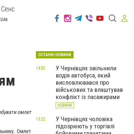
 Сенс
года
ОСТАННІ НОВИНИ
У Чернівцях звільнили
14:05
водія автобуса, який
ням
висловлювався про
військових та влаштував
конфлікт із пасажирами
НОВИНИ
обувати омлет
У Чернівцях чоловіка
13:22
підозрюють у торгівлі
льнику. Омлет
бойовими гранатами