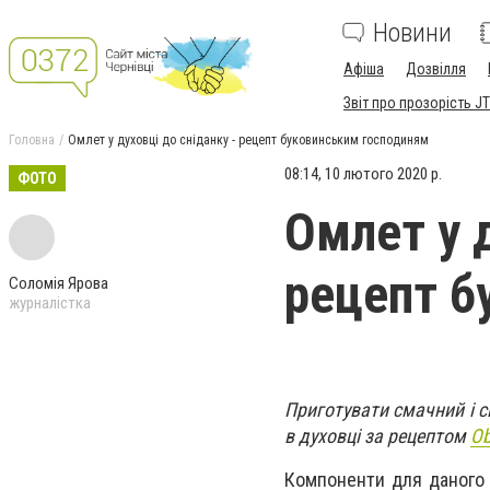
Новини
Афіша
Дозвілля
Звіт про прозорість JT
Головна
Омлет у духовці до сніданку - рецепт буковинським господиням
08:14, 10 лютого 2020 р.
ФОТО
Омлет у д
рецепт б
Соломія Ярова
журналістка
Приготувати смачний і с
в духовці за рецептом
O
Компоненти для даного 