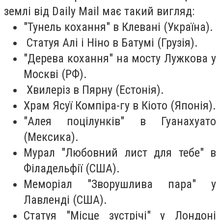
землі від Daily Mail має такий вигляд:
"Тунель кохання" в Клевані (Україна).
Статуя Алі і Ніно в Батумі (Грузія).
"Дерева кохання" на мосту Лужкова у
Москві (РФ).
Хвилеріз в Пярну (Естонія).
Храм Ясуї Компіра-гу в Кіото (Японія).
"Алея поцілунків" в Гуанахуато
(Мексика).
Мурал "Любовний лист для тебе" в
Філадельфії (США).
Меморіал "Зворушлива пара" у
Лавленді (США).
Статуя "Місце зустрічі" у Лондоні