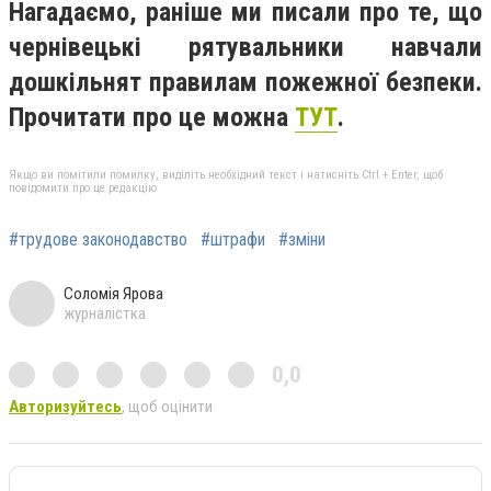
Нагадаємо, раніше ми писали про те, що
чернівецькі рятувальники навчали
дошкільнят правилам пожежної безпеки.
Прочитати про це можна
ТУТ
.
Якщо ви помітили помилку, виділіть необхідний текст і натисніть Ctrl + Enter, щоб
повідомити про це редакцію
#трудове законодавство
#штрафи
#зміни
Соломія Ярова
журналістка
0,0
Авторизуйтесь
, щоб оцінити