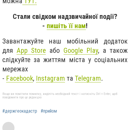
можна
ТУТ.
Стали свідком надзвичайної події?
-
пишіть її нам
!
Завантажуйте наш мобільний додаток
для
App Store
або
Google Play
, а також
слідкуйте за життям міста у соціальних
мережах
-
Facebook
,
Instagram
та
Telegram
.
Якщо ви помітили помилку, виділіть необхідний текст і натисніть Ctrl + Enter, щоб
повідомити про це редакцію
#держгеокадастр
#прийом