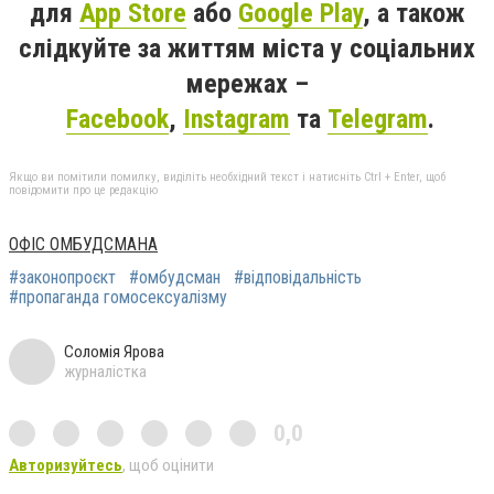
для
App Store
або
Google Play
, а також
слідкуйте за життям міста у соціальних
мережах –
Facebook
,
Instagram
та
Telegram
.
Якщо ви помітили помилку, виділіть необхідний текст і натисніть Ctrl + Enter, щоб
повідомити про це редакцію
ОФІС ОМБУДСМАНА
#законопроєкт
#омбудсман
#відповідальність
#пропаганда гомосексуалізму
Соломія Ярова
журналістка
0,0
Авторизуйтесь
, щоб оцінити