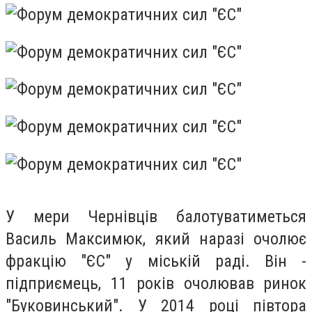
У мери Чернівців балотуватиметься
Василь Максимюк, який н
аразі очолює
фракцію "ЄС" у міській раді. Він -
п
ідприємець,
11 років очолював ринок
"Буковинський".
У 2014 році півтора