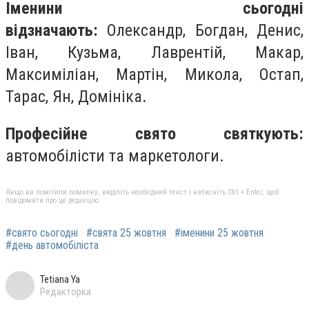
Іменини сьогодні
відзначають:
Олександр, Богдан, Денис,
Іван, Кузьма, Лаврентій, Макар,
Максиміліан, Мартін, Микола, Остап,
Тарас, Ян, Домініка.
Професійне свято святкують:
автомобілісти та маркетологи.
Якщо ви помітили помилку, виділіть необхідний текст і натисніть Ctrl + Enter, щоб
повідомити про це редакцію
#свято сьогодні
#свята 25 жовтня
#іменини 25 жовтня
#день автомобіліста
Tetiana Ya
Редакторка