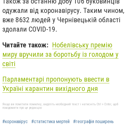
Також за останню добу 106 буковинців
одужали від коронавірусу. Таким чином,
вже 8632 людей у Чернівецькій області
здолали COVID-19.
Читайте також:
Нобелівську премію
миру вручили за боротьбу із голодом у
світі
Парламентарі пропонують ввести в
Україні карантин вихідного дня
Якщо ви помітили помилку, виділіть необхідний текст і натисніть Ctrl + Enter, щоб
повідомити про це редакцію
#коронавірус
#статистика мертей
#географія поширень