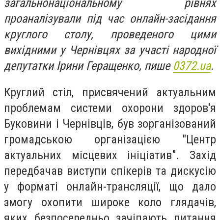
загальнонаціональному рівнях
проаналізували під час онлайн-засідання
круглого столу, проведеного цими
вихідними у Чернівцях за участі народної
депутатки Ірини Геращенко, пише
0372.ua
.
Круглий стіл, присвячений актуальним
проблемам системи охорони здоров'я
Буковини і Чернівців, був зорганізований
громадською організацією
"Центр
актуальних місцевих ініціатив". Захід
передбачав виступи спікерів та дискусію
у форматі онлайн-трансляції, що дало
змогу охопити широке коло глядачів,
яких безпосередньо зачіпають питання