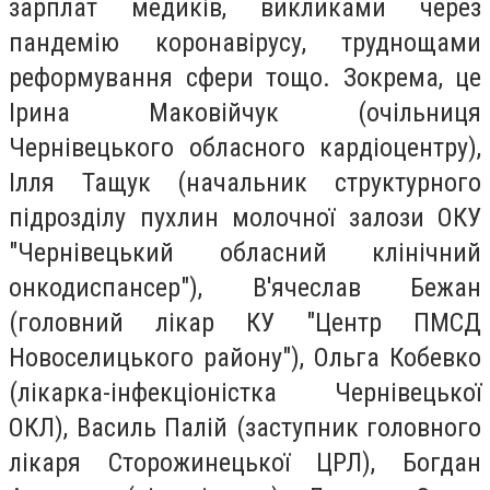
зарплат медиків, викликами через
пандемію коронавірусу, труднощами
реформування сфери тощо. Зокрема, це
Ірина Маковійчук (очільниця
Чернівецького обласного кардіоцентру),
Ілля Тащук (начальник структурного
підрозділу пухлин молочної залози ОКУ
"Чернівецький обласний клінічний
онкодиспансер"), В'ячеслав Бежан
(головний лікар КУ "Центр ПМСД
Новоселицького району"), Ольга Кобевко
(лікарка-інфекціоністка Чернівецької
ОКЛ), Василь Палій (заступник головного
лікаря Сторожинецької ЦРЛ), Богдан