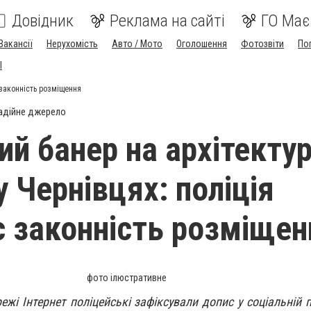
Довідник
Реклама на сайті
ГО Має
Вакансії
Нерухомість
Авто / Мото
Оголошення
Фотозвіти
По
I
є законність розміщення
адійне джерело
ий банер на архітектур
у Чернівцях: поліція
є законність розміщен
фото ілюстративне
ежі Інтернет поліцейські зафіксували допис у соціальній 