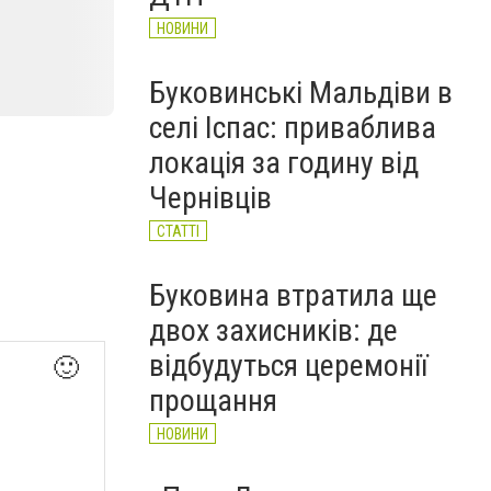
НОВИНИ
Буковинські Мальдіви в
селі Іспас: приваблива
локація за годину від
Чернівців
СТАТТІ
Буковина втратила ще
двох захисників: де
відбудуться церемонії
🙂
прощання
НОВИНИ