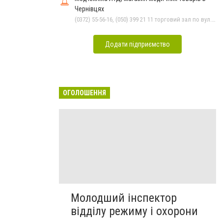
Чернівцях
(0372) 55-56-16, (050) 399 21 11 торговий зал по вул.Героїв Майдану, (0372) 52 54 50 "Медтехніка" вул.Головна,16, (0372) 52 01 48 "Оптика" вул. Головна,29, (0372) 52 35 24 "Оптика" вул.Героїв Майдану,12
Додати підприємство
ОГОЛОШЕННЯ
Молодший інспектор
відділу режиму і охорони