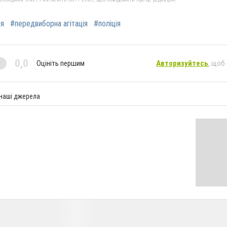
ня
#передвиборна агітація
#поліція
0,0
Оцініть першим
Авторизуйтесь
, щоб
 наші джерела