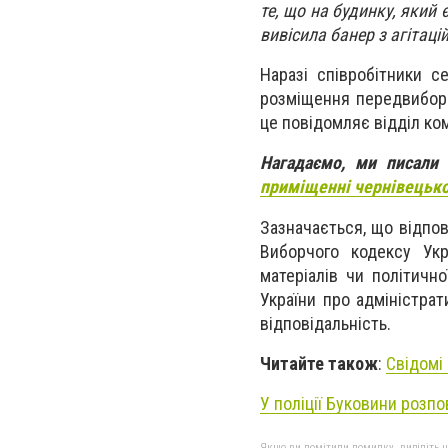
те, що на будинку, який 
вивісила банер з агітац
Наразі співробітники се
розміщення передвиборно
це повідомляє відділ кому
Нагадаємо, ми писали
приміщенні чернівецьк
Зазначається, що відпов
Виборчого кодексу Укр
матеріалів чи політичн
України про адміністра
відповідальність.
Читайте також
:
Свідомі
У поліції Буковини розп
Якщо ви помітили помилку, виділіть нео