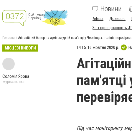
Новини
Афіша
Дозвілля
Звіт про прозорість JT
Головна
Агітаційний банер на архітектурній пам'ятці у Чернівцях: поліція перевіря
14:15, 16 жовтня 2020 р.
Н
МІСЦЕВІ ВИБОРИ
Агітаційн
пам'ятці 
Соломія Ярова
журналістка
перевіря
Під час моніторингу мер