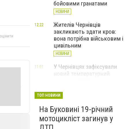
бойовими гранатами
НОВИНИ
Жителів Чернівців
12:22
закликають здати кров:
 оцінити
вона потрібна військовим і
цивільним
НОВИНИ
У Чернівцях зафіксували
11:01
новий температурний
рекорд з 2017 року
НОВИНИ
ТОП НОВИНИ
Через спеку у Чернівецькій
10:06
На Буковині 19-річний
області обмежили рух
великовагового транспорту
мотоцикліст загинув у
НОВИНИ
ДТП