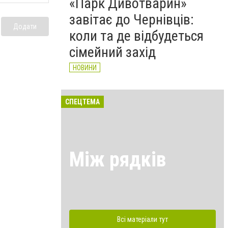
«Парк Дивотварин»
завітає до Чернівців:
Додати
коли та де відбудеться
сімейний захід
НОВИНИ
СПЕЦТЕМА
Між рядків
Всі матеріали тут