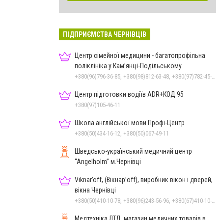
ПІДПРИЄМСТВА ЧЕРНІВЦІВ
Центр сімейної медицини - багатопрофільна
поліклініка у Кам’янці-Подільському
+380(96)796-36-85, +380(98)812-63-48, +380(97)782-45-70
Центр підготовки водіїв ADR+КОД 95
+380(97)105-46-11
Школа англійської мови Профі-Центр
+380(50)434-16-12, +380(50)067-49-11
Шведсько-український медичний центр
“Angelholm” м.Чернівці
Viknar’off, (Вікнар’off), виробник вікон і дверей,
вікна Чернівці
+380(50)410-10-78, +380(96)243-56-96, +380(67)410-10-74, +380(50)678-50-97
Медтехніка ЛТД, магазин медичних товарів в