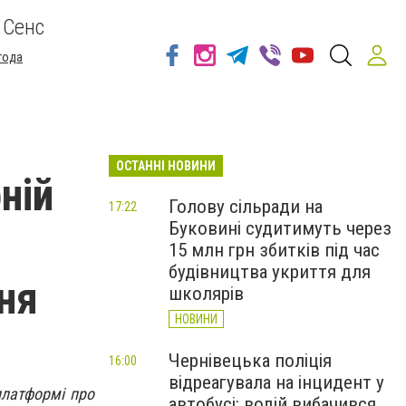
 Сенс
года
ОСТАННІ НОВИНИ
ній
Голову сільради на
17:22
Буковині судитимуть через
15 млн грн збитків під час
будівництва укриття для
ня
школярів
НОВИНИ
Чернівецька поліція
16:00
відреагувала на інцидент у
платформі про
автобусі: водій вибачився