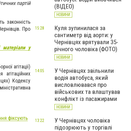
ітичних партій
(ВІДЕО)
НОВИНИ
ть законність
Куля зупинилася за
15:28
ернівців. Про
сантиметр від аорти: у
Чернівцях врятували 35-
і матеріали у
річного чоловіка (ФОТО)
НОВИНИ
рної агітації)
У Чернівцях звільнили
14:05
 агітаційних
водія автобуса, який
сцях) Кодексу
висловлювався про
міністративна
військових та влаштував
конфлікт із пасажирами
НОВИНИ
ення фіксують
У Чернівцях чоловіка
13:22
підозрюють у торгівлі