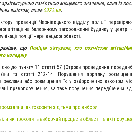
є архітектурною пам'яткою місцевого значення, одна із пол
ійним змістом, пише
0372.ua
.
ктору превенції Чернівецького відділу поліції перевіряю
ї агітації на балконному загородженні будинку у центрі Ч
нікації поліції Чернівецької області.
 раніше, що
Поліція з'ясувала, хто розмістив агітаційн
ого коледжу
ідно до пункту 11 статті 57 (Строки проведення передвибо
аїни та статті 212-14 (Порушення порядку розміщення
ої реклами або розміщення їх у заборонених законом мі
тивні правопорушення, за таке порушення передбачена ад
 громадяни: як говорити з дітьми про вибори
овіли як проходить виборчий процес в області та які поруш
бхідний текст і натисніть Ctrl + Enter, щоб повідомити про це редакцію