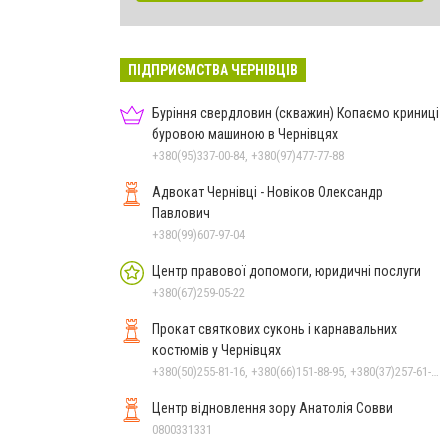
ПІДПРИЄМСТВА ЧЕРНІВЦІВ
Буріння свердловин (скважин) Копаємо криниці
буровою машиною в Чернівцях
+380(95)337-00-84, +380(97)477-77-88
Адвокат Чернівці - Новіков Олександр
Павлович
+380(99)607-97-04
Центр правової допомоги, юридичні послуги
+380(67)259-05-22
Прокат святкових суконь і карнавальних
костюмів у Чернівцях
+380(50)255-81-16, +380(66)151-88-95, +380(37)257-61-66
Центр відновлення зору Анатолія Совви
0800331331