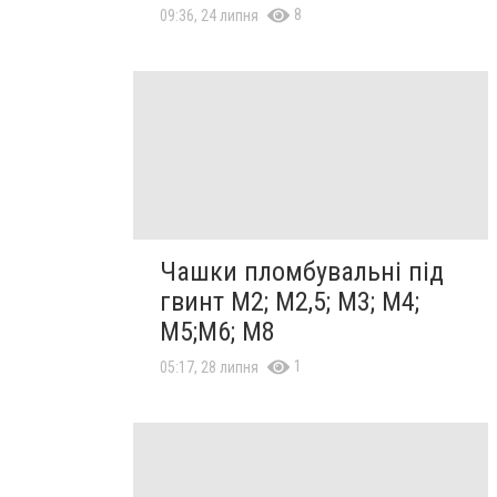
8
09:36, 24 липня
Чашки пломбувальні під
гвинт М2; М2,5; М3; М4;
М5;М6; М8
1
05:17, 28 липня