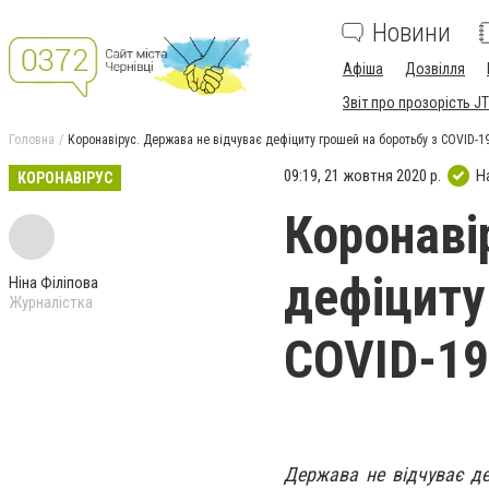
Новини
Афіша
Дозвілля
Звіт про прозорість JT
Головна
Коронавірус. Держава не відчуває дефіциту грошей на боротьбу з COVID-1
09:19, 21 жовтня 2020 р.
Н
КОРОНАВІРУС
Коронаві
дефіциту
Ніна Філіпова
Журналістка
COVID-19
Держава не відчуває де