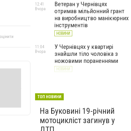
Ветеран у Чернівцях
12:41
Вчора
отримав мільйонний грант
на виробництво манікюрних
інструментів
НОВИНИ
 оцінити
У Чернівцях у квартирі
11:04
Вчора
знайшли тіло чоловіка з
ножовими пораненнями
НОВИНИ
Дністер стрімко міліє: у
10:31
Вчора
Хотині попереджають про
критичну ситуацію з водою
ТОП НОВИНИ
(ФОТО)
На Буковині 19-річний
НОВИНИ
мотоцикліст загинув у
ДТП