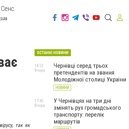
 Сенс
года
ОСТАННІ НОВИНИ
ває
Чернівці серед трьох
18:52
Вчора
претендентів на звання
Молодіжної столиці України
НОВИНИ
У Чернівцях на три дні
17:45
Вчора
змінять рух громадського
транспорту: перелік
маршрутів
ірусу, так як