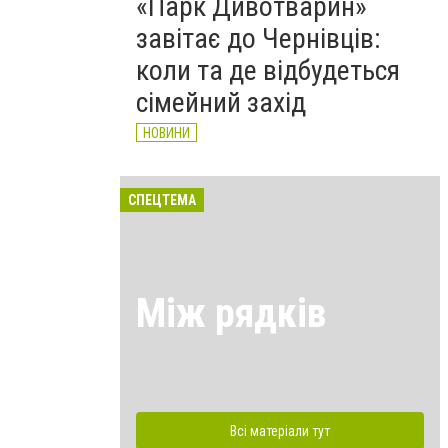
«Парк Дивотварин»
завітає до Чернівців:
коли та де відбудеться
сімейний захід
НОВИНИ
СПЕЦТЕМА
Між рядків
Всі матеріали тут