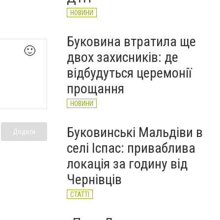
НОВИНИ
Буковина втратила ще
🙂
двох захисників: де
відбудуться церемонії
прощання
НОВИНИ
Буковинські Мальдіви в
Додати
селі Іспас: приваблива
локація за годину від
Чернівців
СТАТТІ