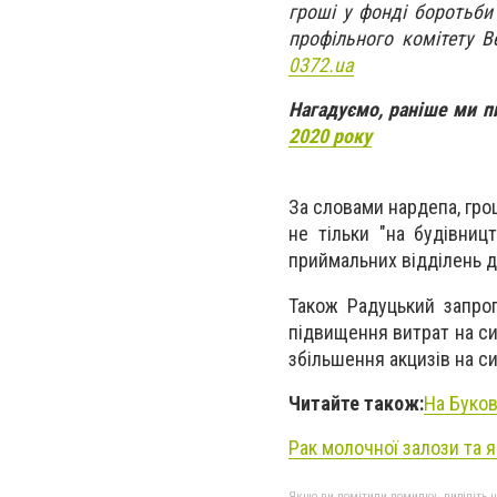
гроші у фонді боротьб
профільного комітету 
0372.ua
Нагадуємо, раніше ми п
2020 року
За словами нардепа, гро
не тільки "на будівниц
приймальних відділень д
Також Радуцький запро
підвищення витрат на си
збільшення акцизів на си
Читайте також:
На Буков
Рак молочної залози та я
Якщо ви помітили помилку, виділіть нео