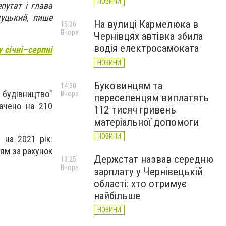
НОВИНИ
путат і глава
уцький, пише
На вулиці Кармелюка в
15:36
Вчора
Чернівцях автівка збила
водія електросамоката
 січні–серпні
НОВИНИ
Буковинцям та
14:30
е будівництво"
Вчора
переселенцям виплатять
рачено на 210
112 тисяч гривень
матеріальної допомоги
НОВИНИ
на 2021 рік:
рям за рахунок
Держстат назвав середню
13:25
Вчора
зарплату у Чернівецькій
області: хто отримує
найбільше
НОВИНИ