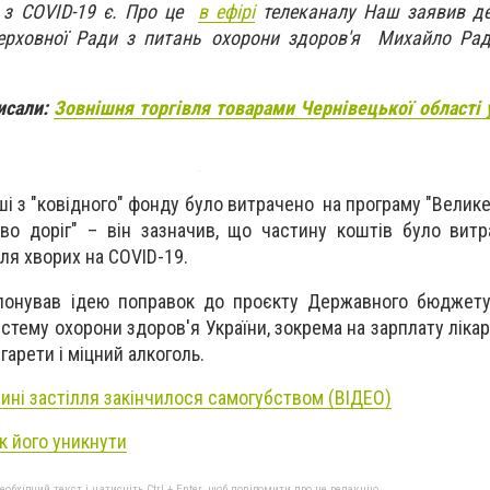
и з COVID-19 є. Про це
в ефірі
телеканалу Наш заявив де
Верховної Ради з питань охорони здоров'я Михайло Рад
исали:
Зовнішня торгівля товарами Чернівецької області у
ші з "ковідного" фонду було витрачено на програму "Велик
тво доріг" – він зазначив, що частину коштів було вит
ля хворих на COVID-19.
понував ідею поправок до проєкту Державного бюджету 
стему охорони здоров'я України, зокрема на зарплату ліка
гарети і міцний алкоголь.
ині застілля закінчилося самогубством (ВІДЕО)
к його уникнути
бхідний текст і натисніть Ctrl + Enter, щоб повідомити про це редакцію