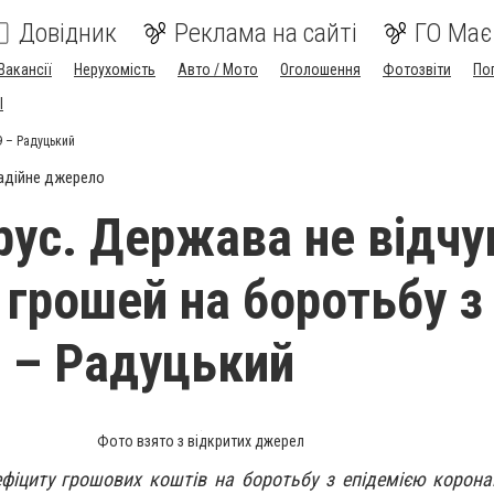
Довідник
Реклама на сайті
ГО Має
Вакансії
Нерухомість
Авто / Мото
Оголошення
Фотозвіти
По
I
9 – Радуцький
адійне джерело
рус. Держава не відчу
 грошей на боротьбу з
 – Радуцький
Фото взято з відкритих джерел
фіциту грошових коштів на боротьбу з епідемією коронав