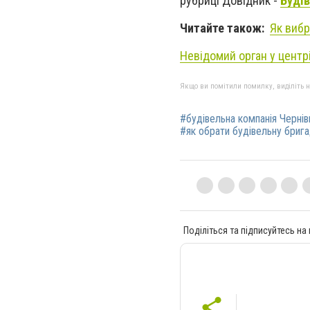
рубриці Довідник -
Будів
Читайте також:
Як вибр
Невідомий орган у центр
Якщо ви помітили помилку, виділіть нео
#будівельна компанія Чернів
#як обрати будівельну бриг
Поділіться та підписуйтесь на