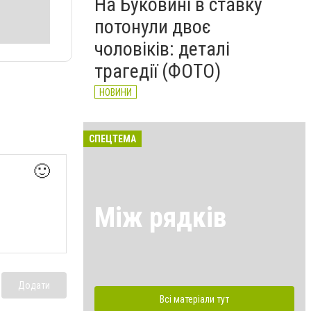
На Буковині в ставку
потонули двоє
чоловіків: деталі
трагедії (ФОТО)
НОВИНИ
СПЕЦТЕМА
🙂
Між рядків
Додати
Всі матеріали тут