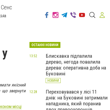
 Сенс
года
ОСТАННІ НОВИНИ
 у
Блискавка підпалила
13:52
дерево, негода повалила
дерева: оперативна доба на
Буковині
НОВИНИ
имати якісний
а що звернути
Переховувався у лісі 11
12:28
днів: на Буковині затримали
нападника, який поранив
аконом місці
двох правоохоронців