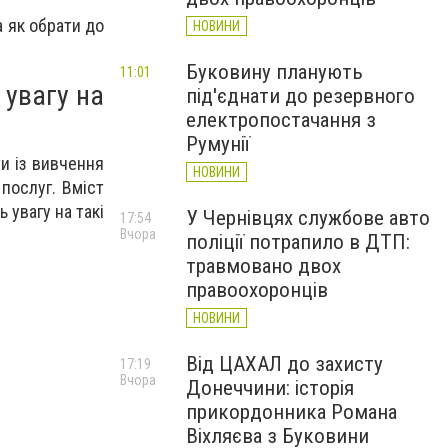
а як обрати до
НОВИНИ
Буковину планують
11:01
 увагу на
під'єднати до резервного
електропостачання з
Румунії
и із вивчення
НОВИНИ
послуг. Вміст
 увагу на такі
У Чернівцях службове авто
17:54
Вчора
поліції потрапило в ДТП:
травмовано двох
правоохоронців
НОВИНИ
Від ЦАХАЛ до захисту
17:19
Вчора
Донеччини: історія
прикордонника Романа
Віхляєва з Буковини