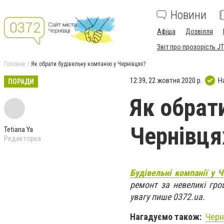
Новини
Афіша
Дозвілля
Звіт про прозорість JT
Головна
Як обрати будівельну компанію у Чернівцях?
12:39, 22 жовтня 2020 р.
Н
ПОРАДИ
Як обрат
Чернівця
Tetiana Ya
Редакторка
Будівельні компанії у 
ремонт за невеликі гро
увагу пише 0372.ua.
Нагадуємо також:
Черн