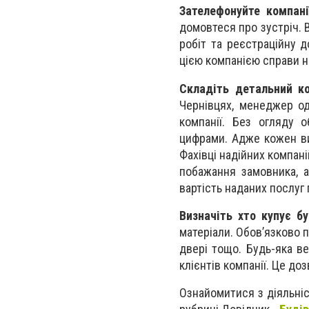
Зателефонуйте компані
домовтеся про зустріч. 
робіт та реєстраційну 
цією компанією справи н
Складіть детальний к
Чернівцях, менеджер од
компанії. Без огляду 
цифрами. Адже кожен вип
Фахівці надійних компан
побажання замовника, а
вартість наданих послуг 
Визначіть хто купує б
матеріали. Обов’язково п
двері тощо. Будь-яка в
клієнтів компанії. Це д
Ознайомитися з діяльніс