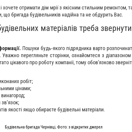
і хочете отримати дім мрії з якісним стильним ремонтом, т
и, що бригада будівельників надійна та не обдурить Вас.
будівельних матеріалів треба звернути
формації.
Пошуки будь-якого підрядника варто розпочинат
. Уважно перегляньте сторінки, ознайомтеся з діапазоном 
ато цікавого про роботу компанії, тому обов’язково зверніть
иконаних робіт;
льними цінами;
 винагород;
 зв'язок;
тів якості якщо обираєте будівельні матеріали.
Будівельна бригада Чернівці, Фото: з відкритих джерел