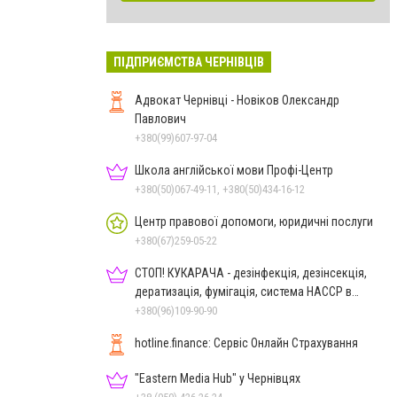
ПІДПРИЄМСТВА ЧЕРНІВЦІВ
Адвокат Чернівці - Новіков Олександр
Павлович
+380(99)607-97-04
Школа англійської мови Профі-Центр
+380(50)067-49-11, +380(50)434-16-12
Центр правової допомоги, юридичні послуги
+380(67)259-05-22
СТОП! КУКАРАЧА - дезінфекція, дезінсекція,
дератизація, фумігація, система HACCP в
Чернівцях
+380(96)109-90-90
hotline.finance: Сервіс Онлайн Страхування
"Eastern Media Hub" у Чернівцях