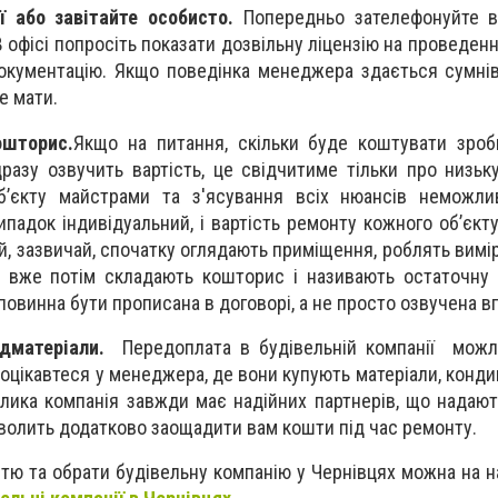
ї або завітайте особисто.
Попередньо зателефонуйте в
В офісі попросіть показати дозвільну ліцензію на проведен
документацію. Якщо поведінка менеджера здається сумні
е мати.
ошторис.
Якщо на питання, скільки буде коштувати зроб
разу озвучить вартість, це свідчитиме тільки про низьку
об’єкту майстрами та з'ясування всіх нюансів неможли
адок індивідуальний, і вартість ремонту кожного об’єкту
ій, зазвичай, спочатку оглядають приміщення, роблять вимі
 вже потім складають кошторис і називають остаточну ц
повинна бути прописана в договорі, а не просто озвучена в
удматеріали.
Передоплата в будівельній компанії можл
оцікавтеся у менеджера, де вони купують матеріали, кондиц
елика компанія завжди має надійних партнерів, що надаю
озволить додатково заощадити вам кошти під час ремонту.
тю та обрати будівельну компанію у Чернівцях можна на н