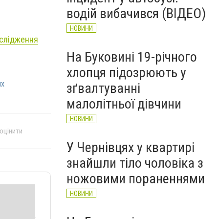
рятувальників Буковини
водій вибачився (ВІДЕО)
НОВИНИ
НОВИНИ
ослідження
На Буковині 19-річного
хлопця підозрюють у
ях
зґвалтуванні
малолітньої дівчини
НОВИНИ
 оцінити
У Чернівцях у квартирі
знайшли тіло чоловіка з
ножовими пораненнями
НОВИНИ