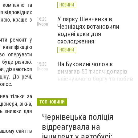
 компанію та
НОВИНИ
ня відповідних
У парку Шевченка в
вною, краще з
16:20
Вчора
Чернівцях встановили
водяні арки для
ити ремонт у
охолодження
 кваліфікацію
НОВИНИ
во оперувати
 буде різною.
На Буковині чоловік
15:20
ри, дізнаються
Вчора
вимагав 50 тисяч доларів
іну. До речі,
неіснуючого боргу та побив
голос.
потерпілого
НОВИНИ
ива тільки за
ТОП НОВИНИ
іонери, вікна,
Пожежа від блискавки,
14:29
ть знижки для
Вчора
Чернівецька поліція
повалене дерево і
порятунок собаки: як
відреагувала на
ашому сайті в
минула доба для
інцидент у автобусі: