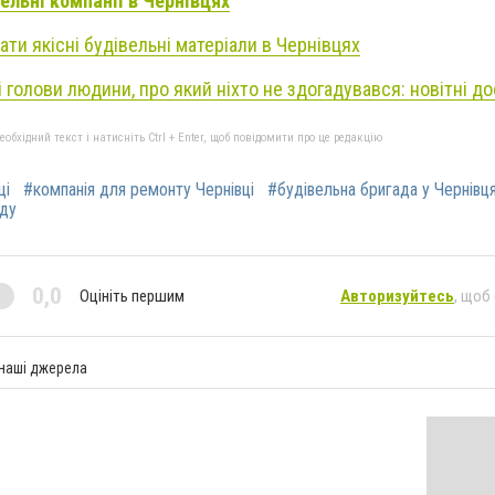
ельні компанії в Чернівцях
ати якісні будівельні матеріали в Чернівцях
і голови людини, про який ніхто не здогадувався: новітні д
бхідний текст і натисніть Ctrl + Enter, щоб повідомити про це редакцію
ці
#компанія для ремонту Чернівці
#будівельна бригада у Чернівц
аду
0,0
Оцініть першим
Авторизуйтесь
, щоб
 наші джерела