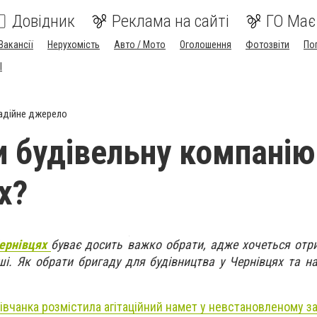
Довідник
Реклама на сайті
ГО Має
Вакансії
Нерухомість
Авто / Мото
Оголошення
Фотозвіти
По
I
адійне джерело
и будівельну компанію
х?
Чернівцях
буває досить важко обрати, адже хочеться отр
ші. Як обрати бригаду для будівництва у Чернівцях та н
івчанка розмістила агітаційний намет у невстановленому з