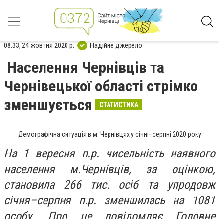
08:33, 24 жовтня 2020 р.
Надійне джерело
Населення Чернівців та
Чернівецької області стрімко
зменшується
СТАТИСТИКА
Демографічна ситуація в м. Чернівцях у січні–серпні 2020 року
На 1 в
ерес
ня
п.
р. чисельність наявного
населення м.Чернівців, за оцінкою,
становила 26
6
тис. осіб та упродовж
січня–
серп
ня п.р. зменшилась на 1081
особу. Про це повідомляє Головне