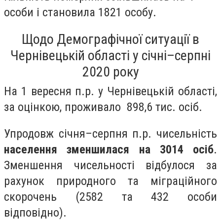
особи і становила 1821 особу.
Щодо
Демографічної ситуації в
Чернівецькій області
у січні
–сер
пні
2020 року
На 1 вересня п.р. у Чернівецькій області,
за оцінкою, проживало 89
8
,
6
тис. осіб.
Упродовж січня–серпня п.р. чисельність
населення зменшилася на 3014 осіб
.
Зменшення чисельності відбулося за
рахунок природного та міграційного
скорочень (2582 та 432 особи
відповідно).