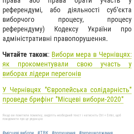
права або права брати участь у
референдумі, або діяльності суб’єкта
виборчого процесу, процесу
референдуму) Кодексу України про
адміністративні правопорушення.
Читайте також
:
Вибори мера в Чернівцях:
як прокоментували свою участь у
виборах лідери перегонів
У Чернівцях "Європейська солідарність"
проведе брифінг "Місцеві вибори-2020"
Якщо ви помітили помилку, виділіть необхідний текст і натисніть Ctrl + Enter, щоб
повідомити про це редакцію
#місцеві вибори
#ТВК
#порушення
#перешкоджання