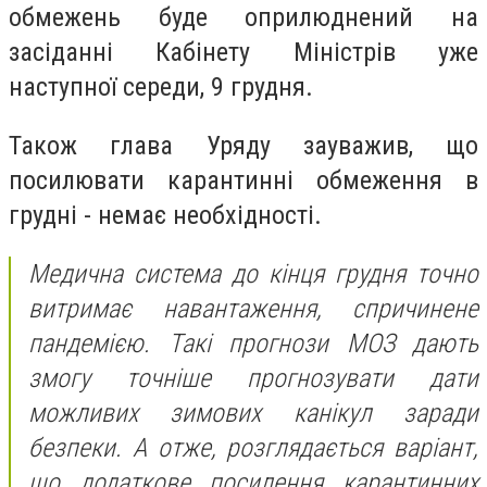
обмежень буде оприлюднений на
засіданні Кабінету Міністрів уже
наступної середи, 9 грудня.
Також глава Уряду зауважив, що
п
осилювати карантинні обмеження в
грудні - немає необхідності.
Медична система до кінця грудня точно
витримає навантаження, спричинене
пандемією. Такі прогнози МОЗ дають
змогу точніше прогнозувати дати
можливих зимових канікул заради
безпеки. А отже, розглядається варіант,
що додаткове посилення карантинних