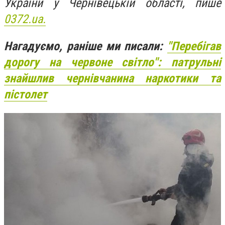
України у Чернівецькій області, пише
0372.ua.
Нагадуємо, раніше ми писали:
"Перебігав
дорогу на червоне світло": патрульні
знайшлив чернівчанина наркотики та
пістолет