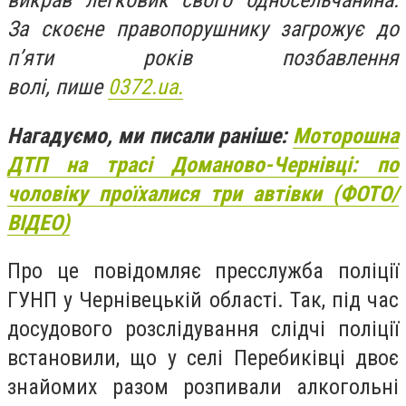
викрав легковик свого односельчанина.
За скоєне правопорушнику загрожує до
п’яти років позбавлення
волі, пише
0372.ua.
Нагадуємо, ми писали раніше:
Моторошна
ДТП на трасі Доманово-Чернівці: по
чоловіку проїхалися три автівки (ФОТО/
ВІДЕО)
Про це повідомляє пресслужба поліції
ГУНП у Чернівецькій області. Так, під час
досудового розслідування слідчі поліції
встановили, що у селі Перебиківці двоє
знайомих разом розпивали алкогольні