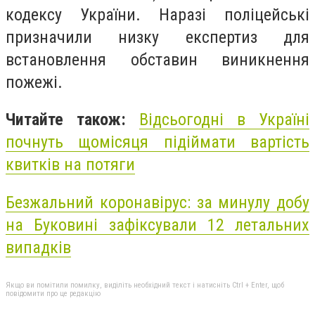
кодексу України. Наразі поліцейські
призначили низку експертиз для
встановлення обставин виникнення
пожежі.
Читайте також:
Відсьогодні в Україні
почнуть щомісяця підіймати вартість
квитків на потяги
Безжальний коронавірус: за минулу добу
на Буковині зафіксували 12 летальних
випадків
Якщо ви помітили помилку, виділіть необхідний текст і натисніть Ctrl + Enter, щоб
повідомити про це редакцію