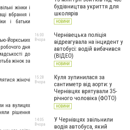
будівництва укриття для
ільні жінки і
школярів
ащі вбрання і
іки і батьки
НОВИНИ
Чернівецька поліція
16:00
 Нью-Йоркських
Вчора
відреагувала на інцидент у
я робочого дня
автобусі: водій вибачився
мадськості до
(ВІДЕО)
отьба жінок за
НОВИНИ
Куля зупинилася за
15:28
влятися жіночі
Вчора
сантиметр від аорти: у
Чернівцях врятували 35-
річного чоловіка (ФОТО)
ли на вулицях
НОВИНИ
няли рішення
У Чернівцях звільнили
14:05
Вчора
водія автобуса, який