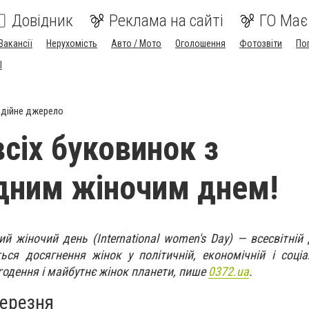
Довідник
Реклама на сайті
ГО Має
Вакансії
Нерухомість
Авто / Мото
Оголошення
Фотозвіти
По
I
дійне джерело
всіх буковинок з
дним жіночим днем!
 жіночий день (International women's Day) — всесвітній 
ся досягнення жінок у політичній, економічній і соціа
годення і майбутнє жінок планети, пише
0372.ua
.
березня