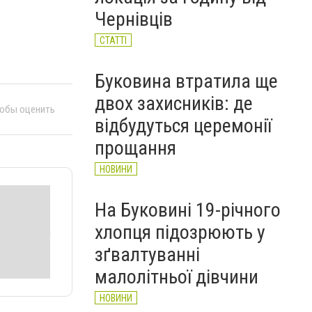
рекорд з 2017 року
Чернівців
НОВИНИ
СТАТТІ
Буковина втратила ще
двох захисників: де
тобы оценить
відбудуться церемонії
прощання
НОВИНИ
На Буковині 19-річного
хлопця підозрюють у
зґвалтуванні
малолітньої дівчини
НОВИНИ