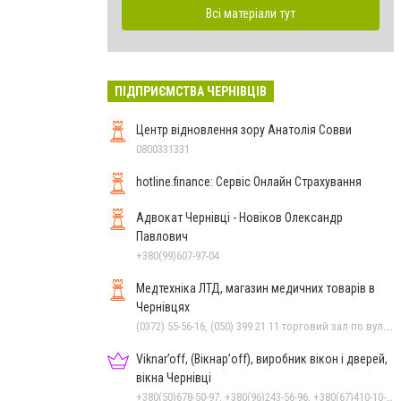
Всі матеріали тут
ПІДПРИЄМСТВА ЧЕРНІВЦІВ
Центр відновлення зору Анатолія Совви
0800331331
hotline.finance: Сервіс Онлайн Страхування
Адвокат Чернівці - Новіков Олександр
Павлович
+380(99)607-97-04
Медтехніка ЛТД, магазин медичних товарів в
Чернівцях
(0372) 55-56-16, (050) 399 21 11 торговий зал по вул.Героїв Майдану, (0372) 52 54 50 "Медтехніка" вул.Головна,16, (0372) 52 01 48 "Оптика" вул. Головна,29, (0372) 52 35 24 "Оптика" вул.Героїв Майдану,12
Viknar’off, (Вікнар’off), виробник вікон і дверей,
вікна Чернівці
+380(50)678-50-97, +380(96)243-56-96, +380(67)410-10-74, +380(50)410-10-78