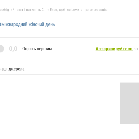
бхідний текст і натисніть Ctrl + Enter, щоб повідомити про це редакцію
#міжнародний жіночий день
0,0
Оцініть першим
Авторизируйтесь
, ч
 наші джерела