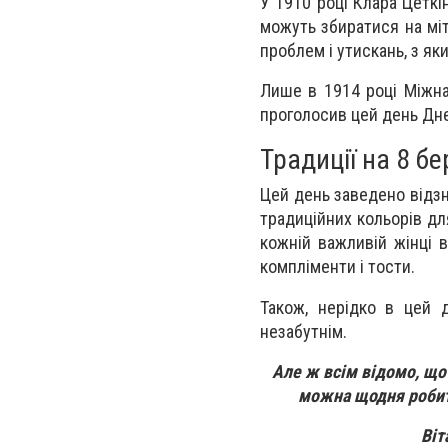
У 1910 році Клара Цеткі
можуть збиратися на міт
проблем і утискань, з я
Лише в 1914 році Міжна
проголосив цей день Дне
Традиції на 8 б
Цей день заведено відзн
традиційних кольорів дл
кожній важливій жінці в 
компліменти і тости.
Також, нерідко в цей 
незабутнім.
Але ж всім відомо, що 
можна щодня робити
Віт