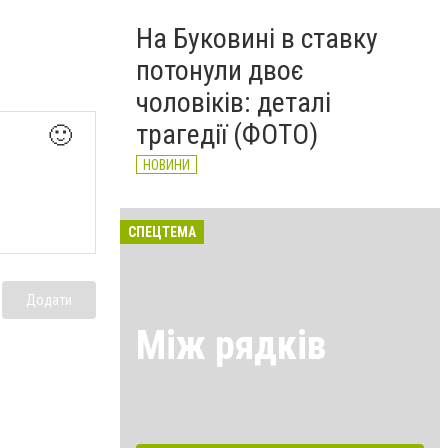
На Буковині в ставку
потонули двоє
чоловіків: деталі
трагедії (ФОТО)
🙂
НОВИНИ
СПЕЦТЕМА
Додати
Між рядків