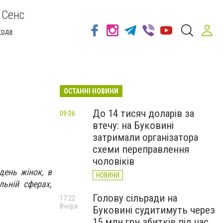
 Сенс
года
ОСТАННІ НОВИНИ
До 14 тисяч доларів за
09:06
втечу: на Буковині
затримали організатора
схеми переправлення
чоловіків
день жінок, в
НОВИНИ
льній сферах,
Голову сільради на
17:22
Вчора
Буковині судитимуть через
15 млн грн збитків під час