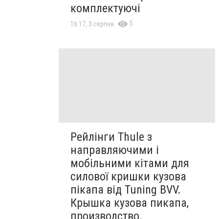
комплектуючі
5
16:17, 3 серпня
Рейлінги Thule з
направляючими і
мобільними кітами для
силової кришки кузова
пікапа від Tuning BVV.
Крышка кузова пикапа,
производство.