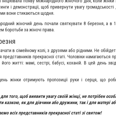
н ініціювала появу Міжнародного жіночого дня, коли жінки 
инги і демонстрації, щоб привернути увагу громадськості 
кими вони стикаються щодня.
родний жіночий день почали святкувати 8 березня, а в 
м боротьби за жіночі права.
ерезня
ачати в сімейному колі, з друзями або рідними. Не обійде
я представників прекрасної статі. Чоловіки намагаються п
його житті: мамі, сестрі, бабусі, коханій. В цей день зві
день жінки отримують пропозиції руки і серця, що роб
для того, щоб виявити увагу своїй жінці, не потрібен особ
 казкою, як для дівчини або дружини, так і для матері аб
аємо всіх представників прекрасної статі зі святом!