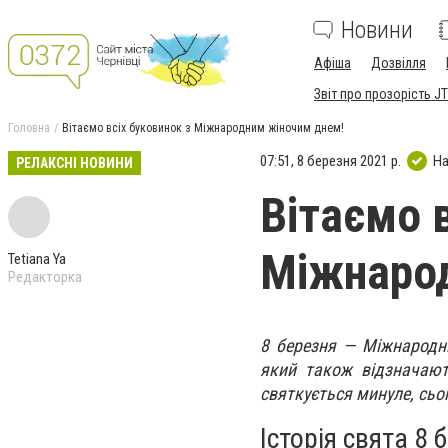
Новини
Афіша
Дозвілля
Звіт про прозорість JT
Головна
Вітаємо всіх буковинок з Міжнародним жіночим днем!
07:51, 8 березня 2021 р.
На
РЕЛАКСНІ НОВИНИ
Вітаємо 
Міжнаро
Tetiana Ya
Редакторка
8 березня — Міжнародний
який також відзначають
святкується минуле, сьо
Історія свята 8 