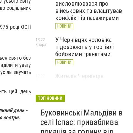
з усього світу
висловлювався про
до соціальних
військових та влаштував
конфлікт із пасажирами
НОВИНИ
1975 році ООН
У Чернівцях чоловіка
13:22
Вчора
підозрюють у торгівлі
бойовими гранатами
ться свято без
НОВИНИ
риділити увагу
дусіль звучать
Жителів Чернівців
12:22
Вчора
закликають здати кров:
вона потрібна військовим і
ить цей день
цивільним
ТОП НОВИНИ
НОВИНИ
ливий день -
Буковинські Мальдіви в
о сестри.
У Чернівцях зафіксували
11:01
селі Іспас: приваблива
Вчора
новий температурний
локація за годину від