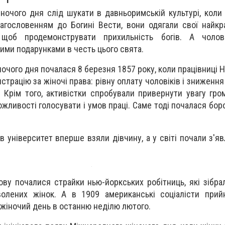
очого дня слід шукати в давньоримській культурі, коли в
агословенням до Богині Вести, вони одягали свої найкр
 щоб продемонструвати прихильність богів. А чолов
ими подарунками в честь цього свята.
ночого дня почалася 8 березня 1857 року, коли працівниці
трацію за жіночі права: рівну оплату чоловіків і зниженн
. Крім того, активістки спробували привернути увагу гро
ожливості голосувати і умов праці. Саме тоді почалася бор
в університет вперше взяли дівчину, а у світі почали з'я
ову почалися страйки нью-йоркських робітниць, які зібра
олених жінок. А в 1909 американські соціалісти прий
жіночий день в останню неділю лютого.