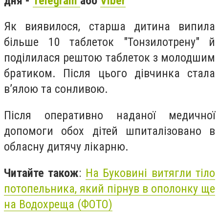
дня -
Telegram
або
Viber
Як виявилося, старша дитина випила
більше 10 таблеток "Тонзилотрену" й
поділилася рештою таблеток з молодшим
братиком. Після цього дівчинка стала
в’ялою та сонливою.
Після оперативно наданої медичної
допомоги обох дітей шпиталізовано в
обласну дитячу лікарню.
Читайте також
:
На Буковині витягли тіло
потопельника, який пірнув в ополонку ще
на Водохреща (ФОТО)