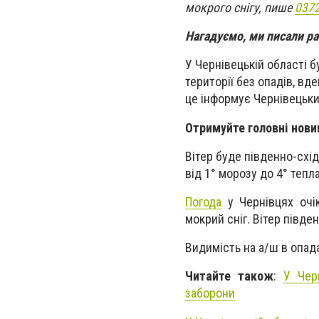
мокрого снігу, пише
0372
Нагадуємо, ми писали р
У Чернівецькій області б
території без опадів, вд
це інформує Чернівецьки
Отримуйте головні нови
Вітер буде південно-схід
від 1° морозу до 4° тепла
Погода
у Чернівцях очі
мокрий сніг. Вітер півде
Видимість на а/ш в опада
Читайте також
:
У Чер
заборони