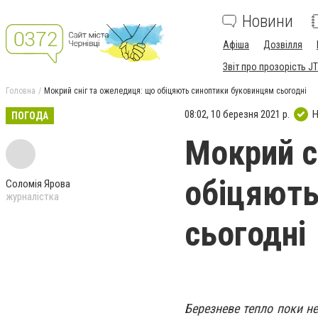
Новини
Афіша
Дозвілля
Звіт про прозорість JT
Головна
Мокрий сніг та ожеледиця: що обіцяють синоптики буковинцям сьогодні
08:02, 10 березня 2021 р.
Н
ПОГОДА
Мокрий с
обіцяють
Соломія Ярова
журналістка
сьогодні
Березневе тепло поки не