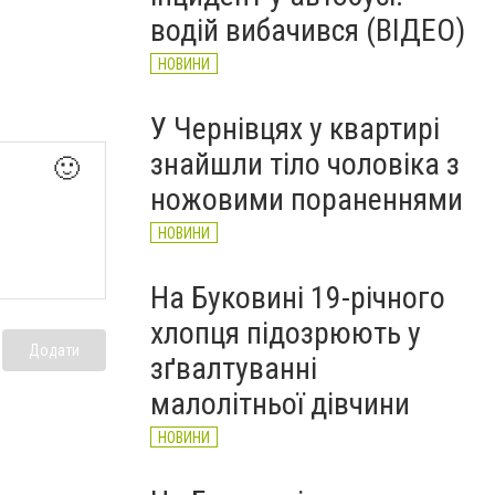
водій вибачився (ВІДЕО)
НОВИНИ
У Чернівцях у квартирі
знайшли тіло чоловіка з
🙂
ножовими пораненнями
НОВИНИ
На Буковині 19-річного
хлопця підозрюють у
Додати
зґвалтуванні
малолітньої дівчини
НОВИНИ