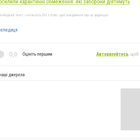
посилили карантинні обмеження: які заборони діятимуть
бхідний текст і натисніть Ctrl + Enter, щоб повідомити про це редакцію
еледиця
0,0
Оцініть першим
Авторизуйтесь
, щоб
 наші джерела