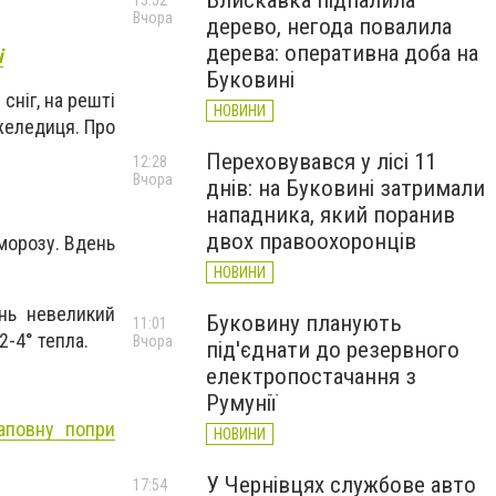
Блискавка підпалила
13:52
Вчора
дерево, негода повалила
дерева: оперативна доба на
і
Буковині
сніг, на решті
НОВИНИ
ожеледиця. Про
Переховувався у лісі 11
12:28
Вчора
днів: на Буковині затримали
нападника, який поранив
двох правоохоронців
 морозу. Вдень
НОВИНИ
ень невеликий
Буковину планують
11:01
2-4° тепла.
Вчора
під'єднати до резервного
електропостачання з
Румунії
аповну попри
НОВИНИ
У Чернівцях службове авто
17:54