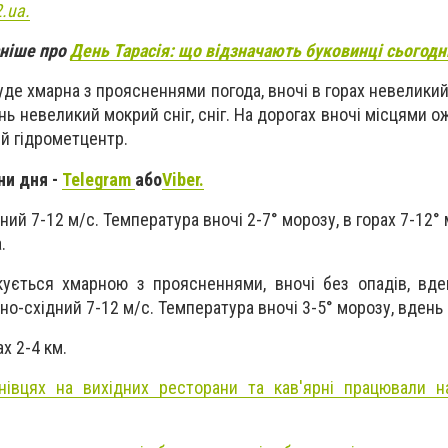
.ua.
аніше про
День Тарасія: що відзначають буковинці сьогодн
уде хмарна з проясненнями погода, вночі в горах невеликий 
ень невеликий мокрий сніг, сніг. На дорогах вночі місцями 
й гідрометцентр.
ни дня -
Telegram
або
Viber.
ний 7-12 м/с. Температура вночі 2-7° морозу, в горах 7-12°
.
кується хмарною з проясненнями, вночі без опадів, вд
нно-східний 7-12 м/с. Температура вночі 3-5° морозу, вдень 
х 2-4 км.
нівцях на вихідних ресторани та кав'ярні працювали н