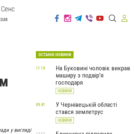
 Сенс
года
ОСТАННІ НОВИНИ
На Буковині чоловік викрав
11:19
маширу з подвір'я
ям
господаря
НОВИНИ
У Чернівецькій області
09:41
стався землетрус
НОВИНИ
ади у вигляді