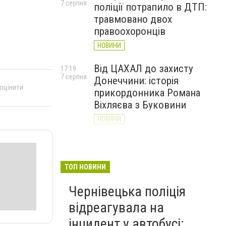
7 серпня
поліції потрапило в ДТП:
травмовано двох
правоохоронців
НОВИНИ
Від ЦАХАЛ до захисту
17:19
7 серпня
Донеччини: історія
 оцінити
прикордонника Романа
Віхляєва з Буковини
НОВИНИ
У парку Шевченка в
16:20
7 серпня
Чернівцях встановили
водяні арки для
ТОП НОВИНИ
охолодження
Чернівецька поліція
НОВИНИ
відреагувала на
інцидент у автобусі: