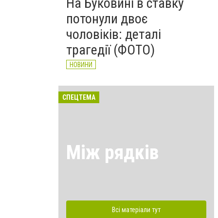
На Буковині в ставку
потонули двоє
чоловіків: деталі
трагедії (ФОТО)
НОВИНИ
СПЕЦТЕМА
Між рядків
Всі матеріали тут