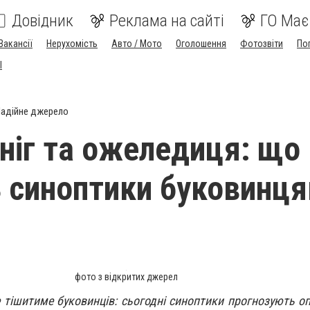
Довідник
Реклама на сайті
ГО Має
Вакансії
Нерухомість
Авто / Мото
Оголошення
Фотозвіти
По
I
адійне джерело
ніг та ожеледиця: що
 синоптики буковинц
фото з відкритих джерел
 тішитиме буковинців: сьогодні синоптики прогнозують оп