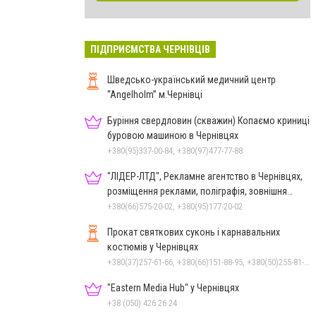
ПІДПРИЄМСТВА ЧЕРНІВЦІВ
Шведсько-український медичний центр
“Angelholm” м.Чернівці
Буріння свердловин (скважин) Копаємо криниці
буровою машиною в Чернівцях
+380(95)337-00-84, +380(97)477-77-88
"ЛІДЕР-ЛТД", Рекламне агентство в Чернівцях,
розміщення реклами, поліграфія, зовнішня
реклама
+380(66)575-20-02, +380(95)177-20-02
Прокат святкових суконь і карнавальних
костюмів у Чернівцях
+380(37)257-61-66, +380(66)151-88-95, +380(50)255-81-16
"Eastern Media Hub" у Чернівцях
+38 (050) 426 26 24