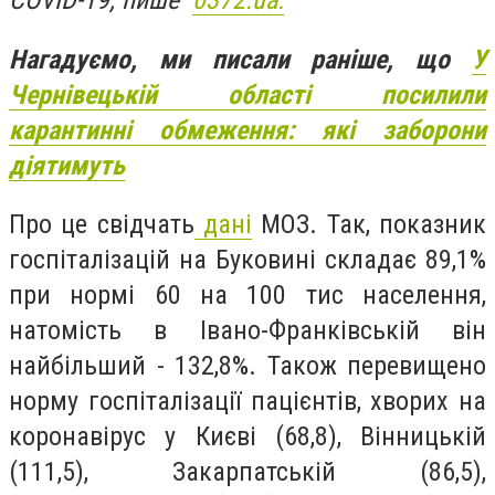
COVID-19, пише
0372.ua.
Нагадуємо, ми писали раніше, що
У
Чернівецькій області посилили
карантинні обмеження: які заборони
діятимуть
Про це свідчать
дані
МОЗ. Так, показник
госпіталізацій на Буковині складає 89,1%
при нормі 60 на 100 тис населення,
натомість в Івано-Франківській він
найбільший - 132,8%. Також перевищено
норму госпіталізації пацієнтів, хворих на
коронавірус у Києві (68,8), Вінницькій
(111,5), Закарпатській (86,5),